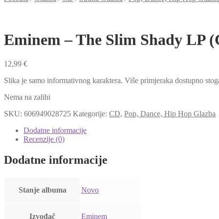
Eminem – The Slim Shady LP 
12,99
€
Slika je samo informativnog karaktera. Više primjeraka dostupno stog
Nema na zalihi
SKU:
606949028725
Kategorije:
CD
,
Pop, Dance, Hip Hop Glazba
Dodatne informacije
Recenzije (0)
Dodatne informacije
Stanje albuma
Novo
Izvođač
Eminem