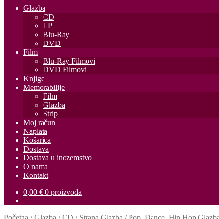
Glazba
CD
LP
Blu-Ray
DVD
Film
Blu-Ray Filmovi
DVD Filmovi
Knjige
Memorabilije
Film
Glazba
Strip
Moj račun
Naplata
Košarica
Dostava
Dostava u inozemstvo
O nama
Kontakt
0,00
€
0 proizvoda
Početna
/
Glazba
/
CD
/
Strana Glazba
/
Pop, Dance, Hip Hop Glazb