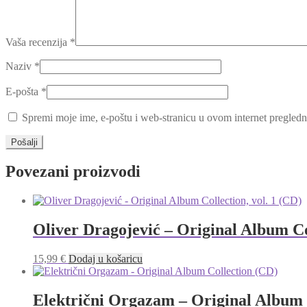
Vaša recenzija
*
Naziv
*
E-pošta
*
Spremi moje ime, e-poštu i web-stranicu u ovom internet pregledn
Povezani proizvodi
Oliver Dragojević – Original Album Col
15,99
€
Dodaj u košaricu
Električni Orgazam – Original Album 