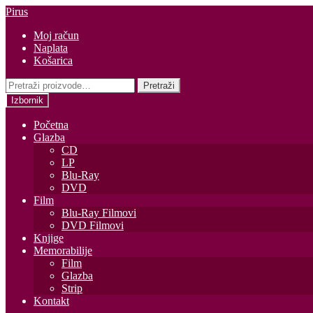
Preskoči
Skoči
Pirus
na
do
Moj račun
navigaciju
sadržaja
Naplata
Košarica
Pretraži:
Pretraži
Izbornik
Početna
Glazba
CD
LP
Blu-Ray
DVD
Film
Blu-Ray Filmovi
DVD Filmovi
Knjige
Memorabilije
Film
Glazba
Strip
Kontakt