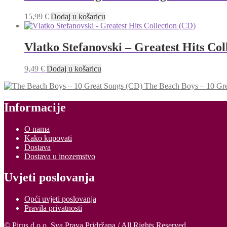
15,99
€
Dodaj u košaricu
Vlatko Stefanovski – Greatest Hits Col
9,49
€
Dodaj u košaricu
The Beach Boys – 10 Gr
Informacije
O nama
Kako kupovati
Dostava
Dostava u inozemstvo
Uvjeti poslovanja
Opći uvjeti poslovanja
Pravila privatnosti
© Pirus d.o.o. Sva Prava Pridržana / All Rights Reserved.