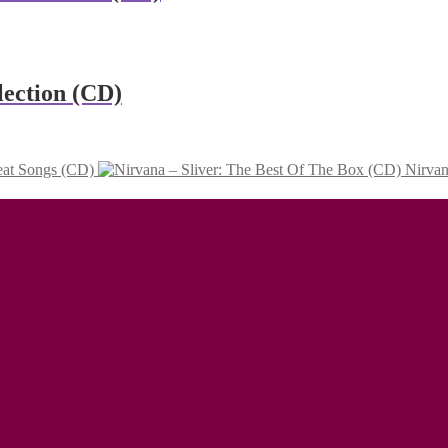
lection (CD)
eat Songs (CD)
Nirvan