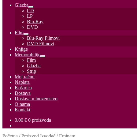
Glazba
Otvori
CD
podizbornik
LP
Blu-Ray
DVD
Film
Otvori
Blu-Ray Filmovi
podizbornik
DVD Filmovi
Knjige
Memorabilije
Otvori
Film
podizbornik
Glazba
Strip
Moj račun
Naplata
Košarica
Dostava
Dostava u inozemstvo
O nama
Kontakt
0,00
€
0 proizvoda
Početna
/
Proizvod Izvođač
/
Eminem