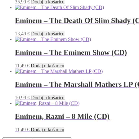
35,99
€
Dodaj u košaricu
Eminem – The Death Of Slim Shady (
13,49
€
Dodaj u košaricu
Eminem – The Eminem Show (CD)
11,49
€
Dodaj u košaricu
Eminem – The Marshall Mathers LP 
10,99
€
Dodaj u košaricu
Eminem, Razni – 8 Mile (CD)
11,49
€
Dodaj u košaricu