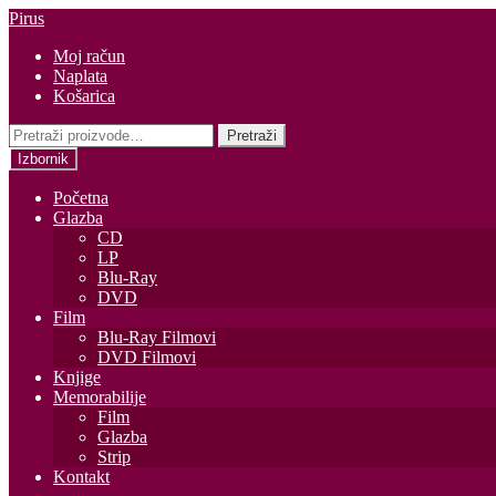
Preskoči
Skoči
Pirus
na
do
Moj račun
navigaciju
sadržaja
Naplata
Košarica
Pretraži:
Pretraži
Izbornik
Početna
Glazba
CD
LP
Blu-Ray
DVD
Film
Blu-Ray Filmovi
DVD Filmovi
Knjige
Memorabilije
Film
Glazba
Strip
Kontakt