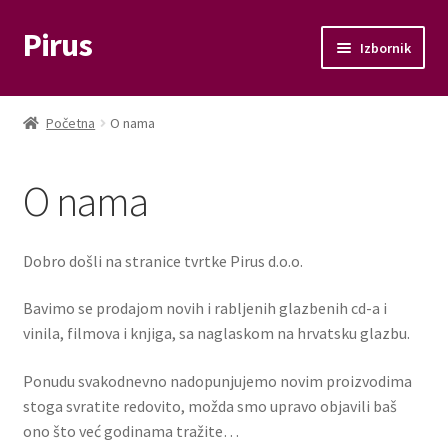
Pirus
Preskoči
Skoči
Izbornik
na
do
navigaciju
sadržaja
Otvori
Glazba
podizbo
Početna
O nama
Otvori
Film
podizbo
O nama
Knjige
Otvori
Memorabilije
Dobro došli na stranice tvrtke Pirus d.o.o.
podizbo
Moj račun
Bavimo se prodajom novih i rabljenih glazbenih cd-a i
vinila, filmova i knjiga, sa naglaskom na hrvatsku glazbu.
Naplata
Ponudu svakodnevno nadopunjujemo novim proizvodima
stoga svratite redovito, možda smo upravo objavili baš
Košarica
ono što već godinama tražite…