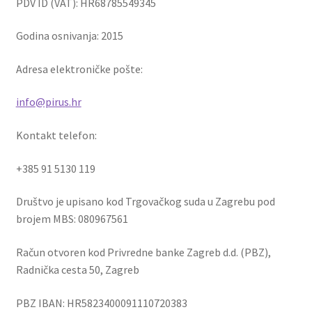
PDV ID (VAT): HR68785549345
Godina osnivanja: 2015
Adresa elektroničke pošte:
info@pirus.hr
Kontakt telefon:
+385 91 5130 119
Društvo je upisano kod Trgovačkog suda u Zagrebu pod
brojem MBS: 080967561
Račun otvoren kod Privredne banke Zagreb d.d. (PBZ),
Radnička cesta 50, Zagreb
PBZ IBAN: HR5823400091110720383