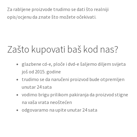
Dostava
Za rabljene proizvode trudimo se dati što realniji
opis/ocjenu da znate što možete očekivati.
Dostava u inozemstvo
O nama
Zašto kupovati baš kod nas?
Kontakt
glazbene cd-e, ploče i dvd-e šaljemo diljem svijeta
još od 2015. godine
trudimo se da naručeni proizvod bude otpremljen
unutar 24 sata
vodimo brigu prilikom pakiranja da proizvod stigne
na vaša vrata neoštećen
odgovaramo na upite unutar 24 sata