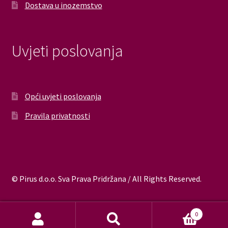
Dostava u inozemstvo
Uvjeti poslovanja
Opći uvjeti poslovanja
Pravila privatnosti
© Pirus d.o.o. Sva Prava Pridržana / All Rights Reserved.
0
Pretraži:
Pretraži