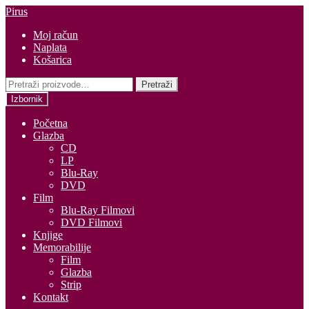
Preskoči
Skoči
Pirus
na
do
Moj račun
navigaciju
sadržaja
Naplata
Košarica
Pretraži:
Pretraži
Izbornik
Početna
Glazba
CD
LP
Blu-Ray
DVD
Film
Blu-Ray Filmovi
DVD Filmovi
Knjige
Memorabilije
Film
Glazba
Strip
Kontakt