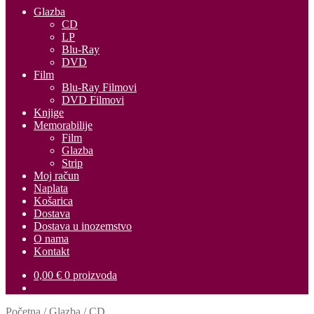
Glazba
CD
LP
Blu-Ray
DVD
Film
Blu-Ray Filmovi
DVD Filmovi
Knjige
Memorabilije
Film
Glazba
Strip
Moj račun
Naplata
Košarica
Dostava
Dostava u inozemstvo
O nama
Kontakt
0,00
€
0 proizvoda
Početna
/
Glazba
/
CD