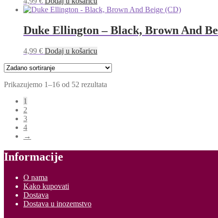
4,99
€
Dodaj u košaricu
Duke Ellington – Black, Brown And Be
4,99
€
Dodaj u košaricu
Prikazujemo 1–16 od 52 rezultata
1
2
3
4
→
Informacije
O nama
Kako kupovati
Dostava
Dostava u inozemstvo