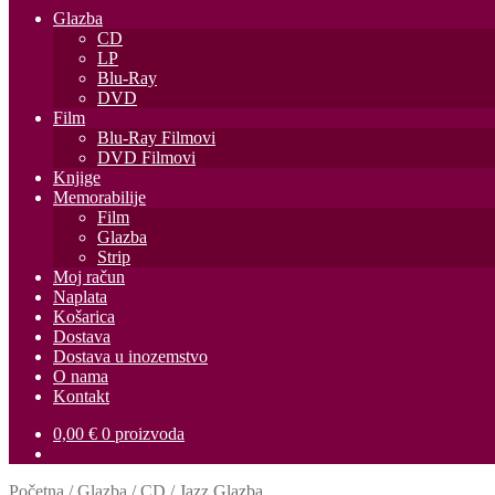
Glazba
CD
LP
Blu-Ray
DVD
Film
Blu-Ray Filmovi
DVD Filmovi
Knjige
Memorabilije
Film
Glazba
Strip
Moj račun
Naplata
Košarica
Dostava
Dostava u inozemstvo
O nama
Kontakt
0,00
€
0 proizvoda
Početna
/
Glazba
/
CD
/
Jazz Glazba