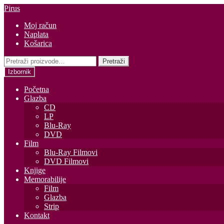
Preskoči
Skoči
Pirus
na
do
Moj račun
navigaciju
sadržaja
Naplata
Košarica
Pretraži:
Pretraži
Izbornik
Početna
Glazba
CD
LP
Blu-Ray
DVD
Film
Blu-Ray Filmovi
DVD Filmovi
Knjige
Memorabilije
Film
Glazba
Strip
Kontakt