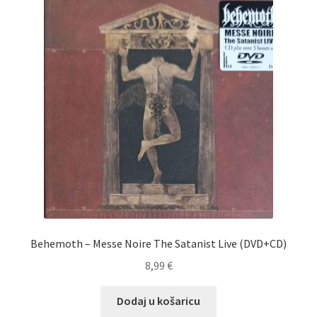
Otvori
Memorabilije
podizbo
Moj račun
Naplata
Košarica
Dostava
Dostava u inozemstvo
O nama
Behemoth – Messe Noire The Satanist Live (DVD+CD)
8,99
€
Kontakt
Dodaj u košaricu