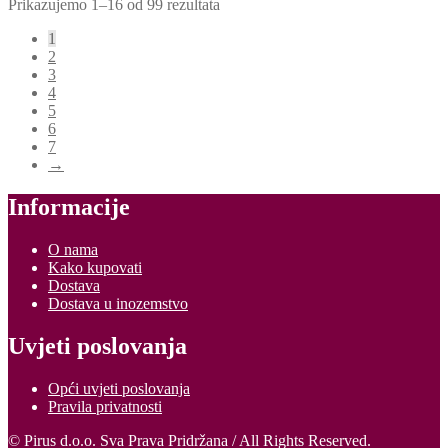
Prikazujemo 1–16 od 99 rezultata
1
2
3
4
5
6
7
→
Informacije
O nama
Kako kupovati
Dostava
Dostava u inozemstvo
Uvjeti poslovanja
Opći uvjeti poslovanja
Pravila privatnosti
© Pirus d.o.o. Sva Prava Pridržana / All Rights Reserved.