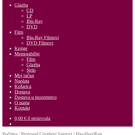
Glazba
CD
LP
Blu-Ray
DVD
Film
Blu-Ray Filmovi
DVD Filmovi
Knjige
Memorabilije
Film
Glazba
Strip
Moj račun
Naplata
Košarica
Dostava
Dostava u inozemstvo
O nama
Kontakt
0,00
€
0 proizvoda
Početna
/
Proizvod Glazbeni žanrovi
/
Hip-Hop/Rap