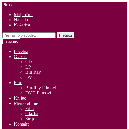
Preskoči
Skoči
Pirus
na
do
Moj račun
navigaciju
sadržaja
Naplata
Košarica
Pretraži:
Pretraži
Izbornik
Početna
Glazba
CD
LP
Blu-Ray
DVD
Film
Blu-Ray Filmovi
DVD Filmovi
Knjige
Memorabilije
Film
Glazba
Strip
Kontakt