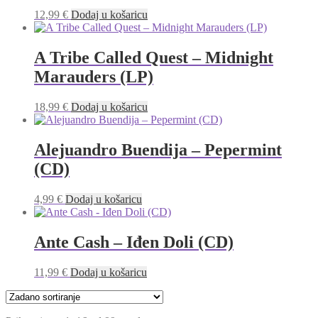
12,99
€
Dodaj u košaricu
A Tribe Called Quest – Midnight
Marauders (LP)
18,99
€
Dodaj u košaricu
Alejuandro Buendija – Pepermint
(CD)
4,99
€
Dodaj u košaricu
Ante Cash – Iđen Doli (CD)
11,99
€
Dodaj u košaricu