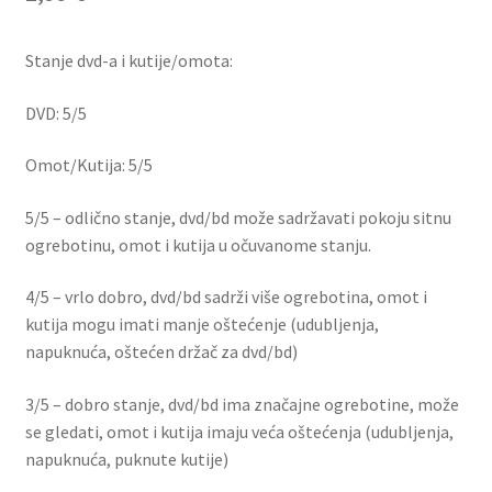
Dostava
Stanje dvd-a i kutije/omota:
Dostava u inozemstvo
DVD: 5/5
O nama
Omot/Kutija: 5/5
Kontakt
5/5 – odlično stanje, dvd/bd može sadržavati pokoju sitnu
ogrebotinu, omot i kutija u očuvanome stanju.
4/5 – vrlo dobro, dvd/bd sadrži više ogrebotina, omot i
kutija mogu imati manje oštećenje (udubljenja,
napuknuća, oštećen držač za dvd/bd)
3/5 – dobro stanje, dvd/bd ima značajne ogrebotine, može
se gledati, omot i kutija imaju veća oštećenja (udubljenja,
napuknuća, puknute kutije)