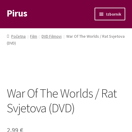
Pirus
Preskoči
Skoči
Izbornik
na
do
navigaciju
sadržaja
Otvori
Glazba
podizbo
Početna
Film
DVD Filmovi
War Of The Worlds / Rat Svjetova
Otvori
(DVD)
Film
podizbo
Knjige
Otvori
Memorabilije
podizbo
War Of The Worlds / Rat
Moj račun
Svjetova (DVD)
Naplata
Košarica
2,99
€