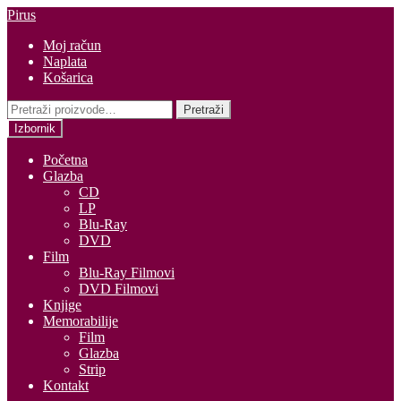
Preskoči
Skoči
Pirus
na
do
Moj račun
navigaciju
sadržaja
Naplata
Košarica
Pretraži:
Pretraži
Izbornik
Početna
Glazba
CD
LP
Blu-Ray
DVD
Film
Blu-Ray Filmovi
DVD Filmovi
Knjige
Memorabilije
Film
Glazba
Strip
Kontakt