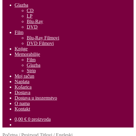
Glazba
CD
LP
Blu-Ray
DVD
Film
Blu-Ray Filmovi
DVD Filmovi
Knjige
Memorabilije
Film
Glazba
Strip
Moj račun
Naplata
Košarica
Dostava
Dostava u inozemstvo
O nama
Kontakt
0,00
€
0 proizvoda
Početna
/
Proizvod Titlovi
/
Engleski