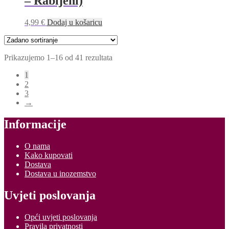
– Rabljeni)
4,99
€
Dodaj u košaricu
Prikazujemo 1–16 od 41 rezultata
1
2
3
→
Informacije
O nama
Kako kupovati
Dostava
Dostava u inozemstvo
Uvjeti poslovanja
Opći uvjeti poslovanja
Pravila privatnosti