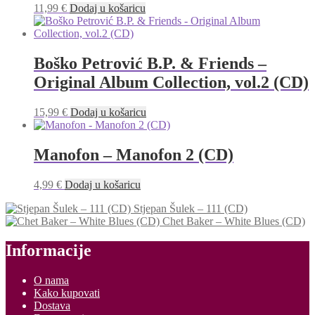
11,99
€
Dodaj u košaricu
Boško Petrović B.P. & Friends –
Original Album Collection, vol.2 (CD)
15,99
€
Dodaj u košaricu
Manofon – Manofon 2 (CD)
4,99
€
Dodaj u košaricu
Stjepan Šulek ‎– 111 (CD)
Chet Baker – White Blues (CD)
Informacije
O nama
Kako kupovati
Dostava