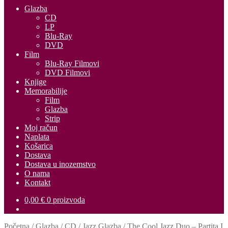
Glazba
CD
LP
Blu-Ray
DVD
Film
Blu-Ray Filmovi
DVD Filmovi
Knjige
Memorabilije
Film
Glazba
Strip
Moj račun
Naplata
Košarica
Dostava
Dostava u inozemstvo
O nama
Kontakt
0,00
€
0 proizvoda
Početna
/
Glazba
/
CD
/
Jazz Glazba
/
The Cool Jazz Duo ‎– Partita I