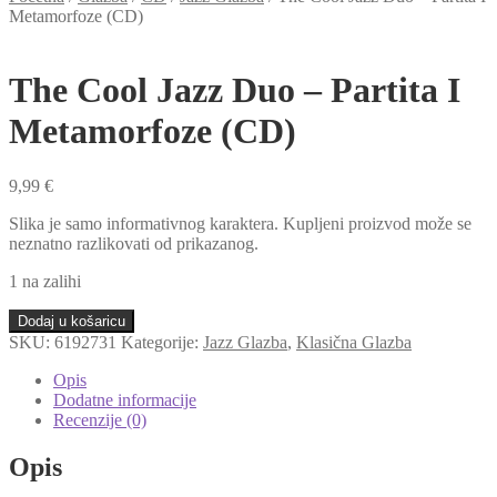
Metamorfoze (CD)
The Cool Jazz Duo ‎– Partita I
Metamorfoze (CD)
9,99
€
Slika je samo informativnog karaktera. Kupljeni proizvod može se
neznatno razlikovati od prikazanog.
1 na zalihi
The
Dodaj u košaricu
Cool
SKU:
6192731
Kategorije:
Jazz Glazba
,
Klasična Glazba
Jazz
Duo
Opis
‎–
Dodatne informacije
Partita
Recenzije (0)
I
Metamorfoze
Opis
(CD)