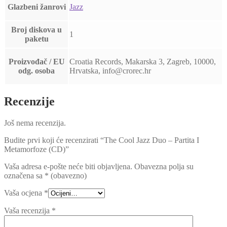
Glazbeni žanrovi
Jazz
Broj diskova u
1
paketu
Proizvođač / EU
Croatia Records, Makarska 3, Zagreb, 10000,
odg. osoba
Hrvatska, info@crorec.hr
Recenzije
Još nema recenzija.
Budite prvi koji će recenzirati “The Cool Jazz Duo ‎– Partita I
Metamorfoze (CD)”
Vaša adresa e-pošte neće biti objavljena.
Obavezna polja su
označena sa
* (obavezno)
Vaša ocjena
*
Vaša recenzija
*