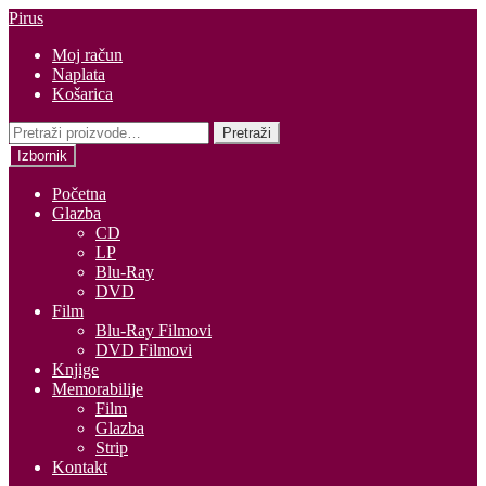
Preskoči
Skoči
Pirus
na
do
Moj račun
navigaciju
sadržaja
Naplata
Košarica
Pretraži:
Pretraži
Izbornik
Početna
Glazba
CD
LP
Blu-Ray
DVD
Film
Blu-Ray Filmovi
DVD Filmovi
Knjige
Memorabilije
Film
Glazba
Strip
Kontakt