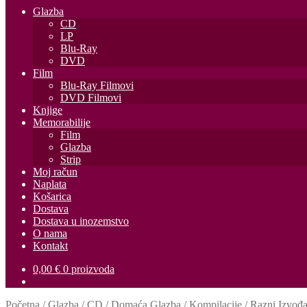
Glazba
CD
LP
Blu-Ray
DVD
Film
Blu-Ray Filmovi
DVD Filmovi
Knjige
Memorabilije
Film
Glazba
Strip
Moj račun
Naplata
Košarica
Dostava
Dostava u inozemstvo
O nama
Kontakt
0,00
€
0 proizvoda
Početna
/
Glazba
/
CD
/
Domaća Glazba
/
Kompilacije
/
Razni Izvođa