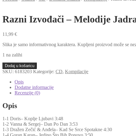
Razni Izvođači – Melodije Jadr
11,99
€
Slika je samo informativnog karaktera. Kupljeni proizvod može se nez
1 na zalihi
Razni
Dodaj u košaricu
Izvođači
SKU:
6183203
Kategorije:
CD
,
Kompilacije
-
Melodije
Opis
Jadrana
Dodatne informacije
2024
Recenzije (0)
(CD)
količina
Opis
1-1 Doris– Koplje Ljubavi 3:48
1-2 Vanna & Sergej– Dan Po Dan 3:53
1-3 Dražen Zečić & Anđela– Kad Se Srce Spotakne 4:30
1-4 Goran Karan– Jedino Što Bih Ponovo 3:50