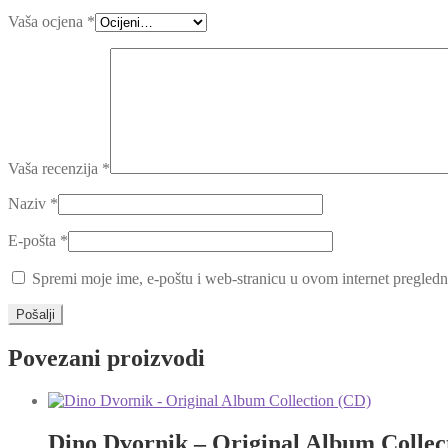
Vaša ocjena
*
Vaša recenzija
*
Naziv
*
E-pošta
*
Spremi moje ime, e-poštu i web-stranicu u ovom internet pregledn
Povezani proizvodi
Dino Dvornik – Original Album Collec