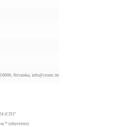
 10000, Hrvatska, info@crorec.hr
024 (CD)”
 sa
* (obavezno)