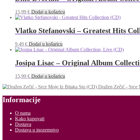
15,99
€
Dodaj u košaricu
Vlatko Stefanovski – Greatest Hits Col
9,49
€
Dodaj u košaricu
Josipa Lisac – Original Album Collect
15,99
€
Dodaj u košaricu
Dražen Zečić - Srce 
Informacije
O nama
Kako kupovati
Dostava
Dostava u inozemstvo