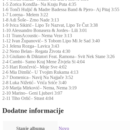
1-5 Zorica Kondža– Na Kraju Puta 4:35
1-6 Tonči Huljić & Madre Badessa Band & Pjero– Aj Pitaj 3:55
1-7 Lorena– Melem 3:22
1-8 Adi Šoše– Zrno Nade 3:13
1-9 Ivica Sikirić– Lipo Te Nazvat, Lipo Te Čut 3:38
1-10 Alessandro Bonasera & Jordes– Lili 3:01
1-11 TransAcoustic– Nema Veze 3:13
1-12 Ivan Županović– S Tobom Lipo Mi Je Sad 3:40
2-1 Jelena Rozga– Lavica 3:43
2-2 Neno Belan– Regata Života 4:30
2-3 Giuliano & Diktatori Feat. Ramona– Svit Nek Stane 3:26
2-4 Cambi– Samo Kraj Mene Živjela Si 4:04
2-5 Hari Rončević– Moje Sve 4:02
2-6 Mia Dimšić– U Tvojim Rukama 4:13
2-7 Domenica– Navij Na Najjače 3:52
2-8 Luka Nižetić– Vrića Sriće 3:40
2-9 Marija Mirković– Nema, Nema 3:19
2-10 Marino– Geni Ljubavi 3:07
2-11 Tiho Orlić– Strast 4:04
Dodatne informacije
Stanje albuma
Novo