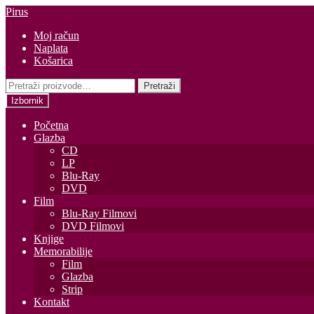
Preskoči
Skoči
Pirus
na
do
Moj račun
navigaciju
sadržaja
Naplata
Košarica
Pretraži:
Pretraži
Izbornik
Početna
Glazba
CD
LP
Blu-Ray
DVD
Film
Blu-Ray Filmovi
DVD Filmovi
Knjige
Memorabilije
Film
Glazba
Strip
Kontakt