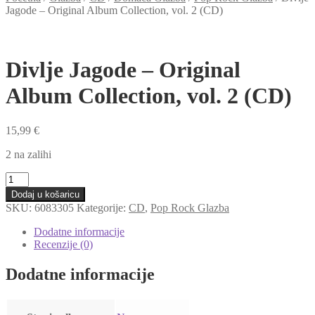
Jagode – Original Album Collection, vol. 2 (CD)
Divlje Jagode – Original
Album Collection, vol. 2 (CD)
15,99
€
2 na zalihi
Divlje
Jagode
Dodaj u košaricu
-
SKU:
6083305
Kategorije:
CD
,
Pop Rock Glazba
Original
Album
Dodatne informacije
Collection,
Recenzije (0)
vol.
2
Dodatne informacije
(CD)
količina