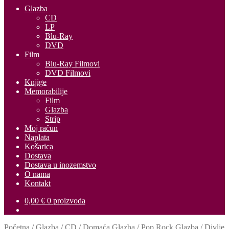
Glazba
CD
LP
Blu-Ray
DVD
Film
Blu-Ray Filmovi
DVD Filmovi
Knjige
Memorabilije
Film
Glazba
Strip
Moj račun
Naplata
Košarica
Dostava
Dostava u inozemstvo
O nama
Kontakt
0,00
€
0 proizvoda
Početna
/
Glazba
/
CD
/
Domaća Glazba
/
Pop Rock Glazba
/
Divlje