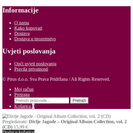
Informacije
O nama
Kako kupovati
Dostava
Dostava u inozemstvo
Uvjeti poslovanja
Opći uvjeti poslovanja
Pravila privatnosti
© Pirus d.o.o. Sva Prava Pridržana / All Rights Reserved.
Moj račun
Pretraga
Pretraži:
Pretraži
Košarica
0
Pregledavate:
Divlje Jagode – Original Album Collection, vol. 2
(CD)
15,99
€
Dodaj u košaricu