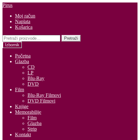
Preskoči
Skoči
Pirus
na
do
Moj račun
navigaciju
sadržaja
Naplata
Košarica
Pretraži:
Pretraži
Izbornik
Početna
Glazba
CD
LP
Blu-Ray
DVD
Film
Blu-Ray Filmovi
DVD Filmovi
Knjige
Memorabilije
Film
Glazba
Strip
Kontakt