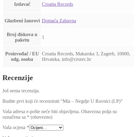
Izdavač
Croatia Records
Glazbeni žanrovi
Domaća Zabavna
Broj diskova u
1
paketu
Proizvođač / EU
Croatia Records, Makarska 3, Zagreb, 10000,
odg. osoba
Hrvatska, info@crorec.hr
Recenzije
Još nema recenzija.
Budite prvi koji će recenzirati “Mia – Negdje U Ravnici (LP)”
Vaša adresa e-pošte neće biti objavljena.
Obavezna polja su
označena sa
* (obavezno)
Vaša ocjena
*