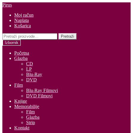
Preskoči
Skoči
Pirus
na
do
Moj račun
navigaciju
sadržaja
Naplata
Košarica
Pretraži:
Pretraži
Izbornik
Početna
Glazba
CD
LP
Blu-Ray
DVD
Film
Blu-Ray Filmovi
DVD Filmovi
Knjige
Memorabilije
Film
Glazba
Strip
Kontakt