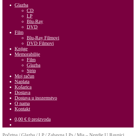
Glazba
CD
LP
Blu-Ray
DVD
Film
Blu-Ray Filmovi
DVD Filmovi
Knjige
Memorabilije
Film
Glazba
Strip
Moj račun
Naplata
Košarica
Dostava
Dostava u inozemstvo
O nama
Kontakt
0,00
€
0 proizvoda
Početna
/
Glazba
/
LP
/
Zabavna LPs
/
Mia – Negdje U Ravnici