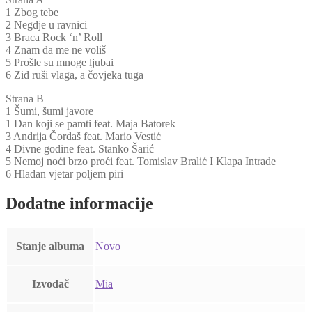
1 Zbog tebe
2 Negdje u ravnici
3 Braca Rock ‘n’ Roll
4 Znam da me ne voliš
5 Prošle su mnoge ljubai
6 Zid ruši vlaga, a čovjeka tuga
Strana B
1 Šumi, šumi javore
1 Dan koji se pamti feat. Maja Batorek
3 Andrija Čordaš feat. Mario Vestić
4 Divne godine feat. Stanko Šarić
5 Nemoj noći brzo proći feat. Tomislav Bralić I Klapa Intrade
6 Hladan vjetar poljem piri
Dodatne informacije
Stanje albuma
Novo
Izvođač
Mia