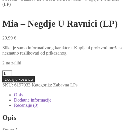
(LP)
Mia – Negdje U Ravnici (LP)
29,99
€
Slika je samo informativnog karaktera. Kupljeni proizvod može se
neznatno razlikovati od prikazanog.
2 na zalihi
Mia
-
Dodaj u košaricu
Negdje
SKU:
6197033
Kategorija:
Zabavna LPs
U
Ravnici
Opis
(LP)
Dodatne informacije
količina
Recenzije (0)
Opis
Strana A