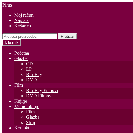
Preskoči
Skoči
Pirus
na
do
Moj račun
navigaciju
sadržaja
Naplata
Košarica
Pretraži:
Pretraži
Izbornik
Početna
Glazba
CD
LP
Blu-Ray
DVD
Film
Blu-Ray Filmovi
DVD Filmovi
Knjige
Memorabilije
Film
Glazba
Strip
Kontakt