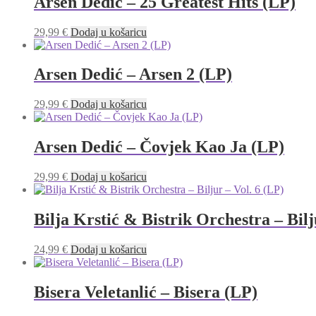
Arsen Dedić – 25 Greatest Hits (LP)
29,99
€
Dodaj u košaricu
Arsen Dedić ‎– Arsen 2 (LP)
29,99
€
Dodaj u košaricu
Arsen Dedić ‎– Čovjek Kao Ja (LP)
29,99
€
Dodaj u košaricu
Bilja Krstić & Bistrik Orchestra – Bilj
24,99
€
Dodaj u košaricu
Bisera Veletanlić – Bisera (LP)