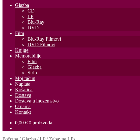
Glazba
CD
LP
Blu-Ray
DVD
Film
Blu-Ray Filmovi
DVD Filmovi
Knjige
Memorabilije
Film
Glazba
Strip
Moj račun
Naplata
Košarica
Dostava
Dostava u inozemstvo
O nama
Kontakt
0,00
€
0 proizvoda
Početna
/
Glazba
/
LP
/
Zabavna LPs