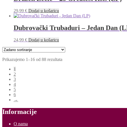
29,99
€
Dodaj u košaricu
Dubrovački Trubaduri – Jedan Dan (L
24,99
€
Dodaj u košaricu
Prikazujemo 1–16 od 88 rezultata
1
2
3
4
5
6
→
Informacije
O nama