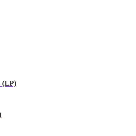
s (LP)
)