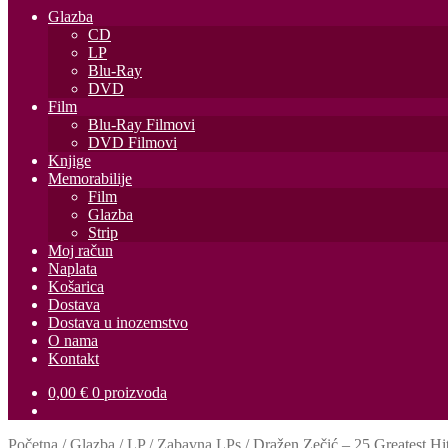
Glazba
CD
LP
Blu-Ray
DVD
Film
Blu-Ray Filmovi
DVD Filmovi
Knjige
Memorabilije
Film
Glazba
Strip
Moj račun
Naplata
Košarica
Dostava
Dostava u inozemstvo
O nama
Kontakt
0,00
€
0 proizvoda
Početna
/
Glazba
/
LP
/
Zabavna LPs
/
Dražen Zečić – 25 Greatest Hi