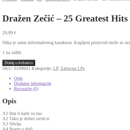
Dražen Zečić – 25 Greatest Hits
29,99
€
Slika je samo informativnog karaktera. Kupljeni proizvod može se nez
1 na zalihi
Dražen
Dodaj u košaricu
Zečić
SKU:
6189601
Kategorije:
LP
,
Zabavna LPs
-
25
Opis
Greatest
Dodatne informacije
Hits
Recenzije (0)
(LP)
količina
Opis
A1 Ima li nade za nas
A2 Tako je dobro sresti te
A3 Silvija
A4 Boem u duši