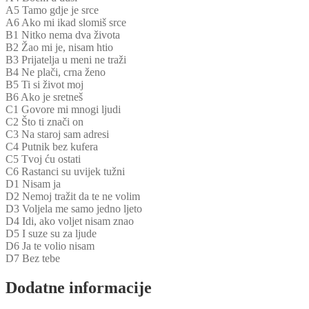
A5 Tamo gdje je srce
A6 Ako mi ikad slomiš srce
B1 Nitko nema dva života
B2 Žao mi je, nisam htio
B3 Prijatelja u meni ne traži
B4 Ne plači, crna ženo
B5 Ti si život moj
B6 Ako je sretneš
C1 Govore mi mnogi ljudi
C2 Što ti znači on
C3 Na staroj sam adresi
C4 Putnik bez kufera
C5 Tvoj ću ostati
C6 Rastanci su uvijek tužni
D1 Nisam ja
D2 Nemoj tražit da te ne volim
D3 Voljela me samo jedno ljeto
D4 Idi, ako voljet nisam znao
D5 I suze su za ljude
D6 Ja te volio nisam
D7 Bez tebe
Dodatne informacije