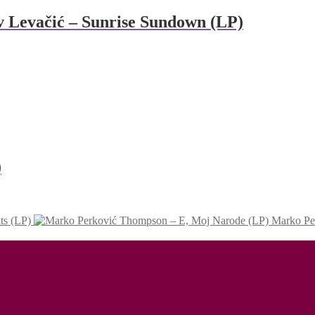
v Levačić – Sunrise Sundown (LP)
)
ts (LP)
Marko Pe