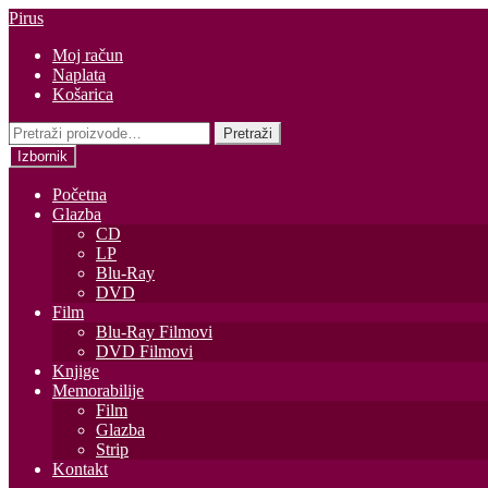
Preskoči
Skoči
Pirus
na
do
Moj račun
navigaciju
sadržaja
Naplata
Košarica
Pretraži:
Pretraži
Izbornik
Početna
Glazba
CD
LP
Blu-Ray
DVD
Film
Blu-Ray Filmovi
DVD Filmovi
Knjige
Memorabilije
Film
Glazba
Strip
Kontakt