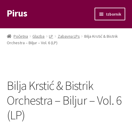
Pirus
Preskoči
Skoči
Izbornik
na
do
navigaciju
sadržaja
Otvori
Glazba
podizbo
Početna
Glazba
LP
Zabavna LPs
Bilja Krstić & Bistrik
Otvori
Orchestra – Biljur – Vol. 6 (LP)
Film
podizbo
Knjige
Otvori
Memorabilije
Bilja Krstić & Bistrik
podizbo
Moj račun
Orchestra – Biljur – Vol. 6
Naplata
(LP)
Košarica