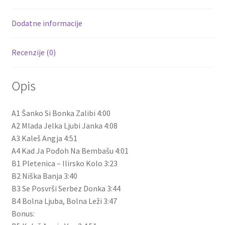
(LP)
količina
Dodatne informacije
Recenzije (0)
Opis
A1 Šanko Si Bonka Zalibi 4:00
A2 Mlada Jelka Ljubi Janka 4:08
A3 Kaleš Angja 4:51
A4 Kad Ja Pođoh Na Bembašu 4:01
B1 Pletenica – Ilirsko Kolo 3:23
B2 Niška Banja 3:40
B3 Se Posvrši Serbez Donka 3:44
B4 Bolna Ljuba, Bolna Leži 3:47
Bonus: