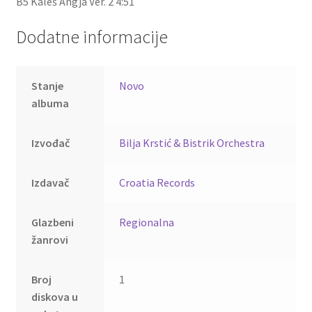
B5 Kaleš Angja Ver. 2 4:51
Dodatne informacije
Stanje
Novo
albuma
Izvođač
Bilja Krstić & Bistrik Orchestra
Izdavač
Croatia Records
Glazbeni
Regionalna
žanrovi
Broj
1
diskova u