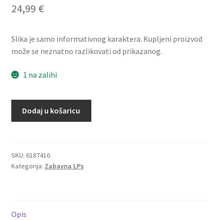
24,99
€
Dostava
Dostava u inozemstvo
Slika je samo informativnog karaktera. Kupljeni proizvod
može se neznatno razlikovati od prikazanog.
O nama
1 na zalihi
Kontakt
Bilja
Dodaj u košaricu
Krstić
&
Bistrik
Orchestra
SKU:
6187416
Kategorija:
Zabavna LPs
–
Biljur
–
Vol.
Opis
6