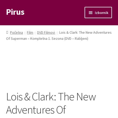
Pirus
Preskoči
Skoči
Izbornik
na
do
navigaciju
sadržaja
Otvori
Glazba
podizbo
Početna
Film
DVD Filmovi
Lois & Clark: The New Adventures
Otvori
Of Superman – Kompletna 1. Sezona (DVD – Rabljeni)
Film
podizbo
Knjige
Otvori
Memorabilije
podizbo
Moj račun
Lois & Clark: The New
Naplata
Adventures Of
Košarica