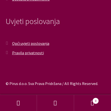
Uvjeti poslovanja
Opći uvjeti poslovanja
Pravila privatnosti
© Pirus d.o.o. Sva Prava Pridržana / All Rights Reserved.
0
Pretraži:
Pretraži