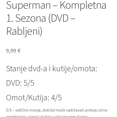
Superman – Kompletna
Dostava
1. Sezona (DVD –
Dostava u inozemstvo
Rabljeni)
O nama
Kontakt
9,99
€
Stanje dvd-a i kutije/omota:
DVD: 5/5
Omot/Kutija: 4/5
5/5 – odlično stanje, dvd/bd može sadržavati pokoju sitnu
ogrebotinu, omot i kutija u očuvanome stanju.