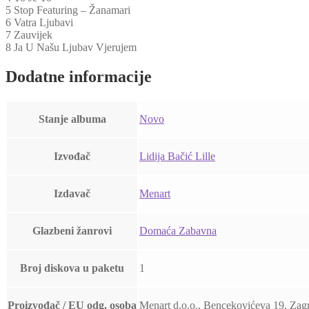
5 Stop Featuring – Žanamari
6 Vatra Ljubavi
7 Zauvijek
8 Ja U Našu Ljubav Vjerujem
Dodatne informacije
Stanje albuma
Novo
Izvođač
Lidija Bačić Lille
Izdavač
Menart
Glazbeni žanrovi
Domaća Zabavna
Broj diskova u paketu
1
Proizvođač / EU odg. osoba
Menart d.o.o., Bencekovićeva 19, Zag