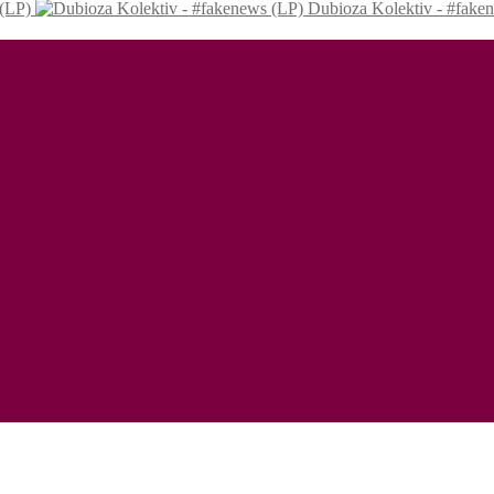
 (LP)
Dubioza Kolektiv - #fake