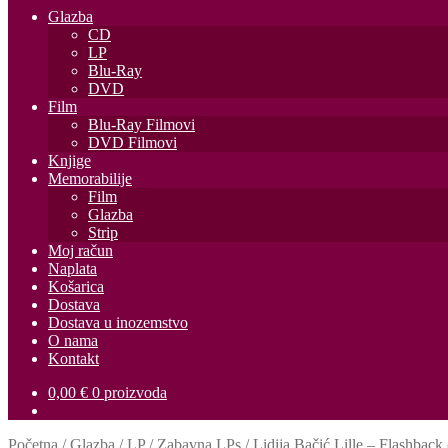
Glazba
CD
LP
Blu-Ray
DVD
Film
Blu-Ray Filmovi
DVD Filmovi
Knjige
Memorabilije
Film
Glazba
Strip
Moj račun
Naplata
Košarica
Dostava
Dostava u inozemstvo
O nama
Kontakt
0,00
€
0 proizvoda
Početna
/
Glazba
/
LP
/
Zabavna LPs
/
Lidija Bačić Lille – Flashback