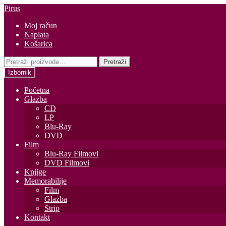
Preskoči
Skoči
Pirus
na
do
Moj račun
navigaciju
sadržaja
Naplata
Košarica
Pretraži:
Pretraži
Izbornik
Početna
Glazba
CD
LP
Blu-Ray
DVD
Film
Blu-Ray Filmovi
DVD Filmovi
Knjige
Memorabilije
Film
Glazba
Strip
Kontakt