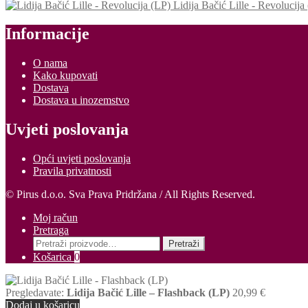
Lidija Bačić Lille - Revolucija
Informacije
O nama
Kako kupovati
Dostava
Dostava u inozemstvo
Uvjeti poslovanja
Opći uvjeti poslovanja
Pravila privatnosti
© Pirus d.o.o. Sva Prava Pridržana / All Rights Reserved.
Moj račun
Pretraga
Pretraži:
Pretraži
Košarica
0
Pregledavate:
Lidija Bačić Lille – Flashback (LP)
20,99
€
Dodaj u košaricu