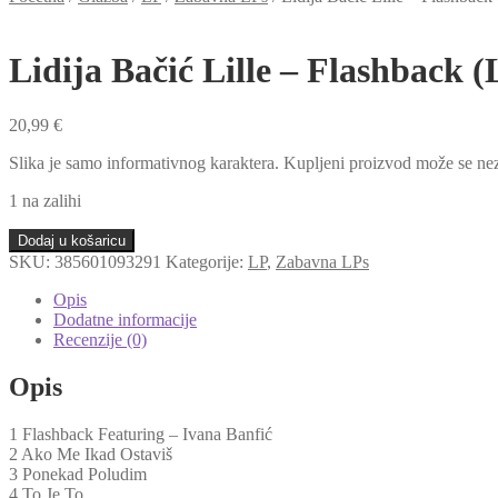
Lidija Bačić Lille – Flashback (
20,99
€
Slika je samo informativnog karaktera. Kupljeni proizvod može se nez
1 na zalihi
Lidija
Dodaj u košaricu
Bačić
SKU:
385601093291
Kategorije:
LP
,
Zabavna LPs
Lille
-
Opis
Flashback
Dodatne informacije
(LP)
Recenzije (0)
količina
Opis
1 Flashback Featuring – Ivana Banfić
2 Ako Me Ikad Ostaviš
3 Ponekad Poludim
4 To Je To