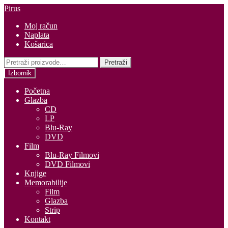
Preskoči
Skoči
Pirus
na
do
Moj račun
navigaciju
sadržaja
Naplata
Košarica
Pretraži:
Pretraži
Izbornik
Početna
Glazba
CD
LP
Blu-Ray
DVD
Film
Blu-Ray Filmovi
DVD Filmovi
Knjige
Memorabilije
Film
Glazba
Strip
Kontakt