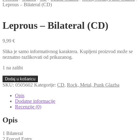
Leprous – Bilateral (CD)
Leprous – Bilateral (CD)
9,99
€
Slika je samo informativnog karaktera. Kupljeni proizvod može se
neznatno razlikovati od prikazanog.
1 na zalihi
Leprous
Dodaj u košaricu
-
SKU:
0505602
Kategorije:
CD
,
Rock, Metal, Punk Glazba
Bilateral
(CD)
Opis
količina
Dodatne informacije
Recenzije (0)
Opis
1 Bilateral
2 Forced Entry