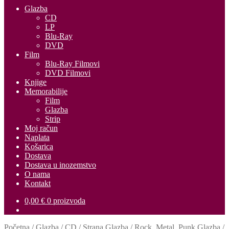
Glazba
CD
LP
Blu-Ray
DVD
Film
Blu-Ray Filmovi
DVD Filmovi
Knjige
Memorabilije
Film
Glazba
Strip
Moj račun
Naplata
Košarica
Dostava
Dostava u inozemstvo
O nama
Kontakt
0,00
€
0 proizvoda
Početna
/
Glazba
/
CD
/
Strana Glazba
/
Rock, Metal, Punk Glazba
/