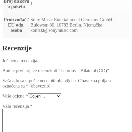
Broj diskova
1
u paketu
Proizvođač /
Sony Music Entertainment Germany GmbH,
EU odg.
Bulowstr. 80, 10783 Berlin, Njemačka,
osoba
kontakt@sonymusic.com
Recenzije
Još nema recenzija.
Budite prvi koji će recenzirati “Leprous – Bilateral (CD)”
Vaša adresa e-pošte neće biti objavljena.
Obavezna polja su
označena sa
* (obavezno)
Vaša ocjena
*
Vaša recenzija
*