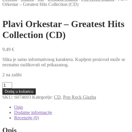
Orkestar – Greatest Hits Collection (CD)
Plavi Orkestar – Greatest Hits
Collection (CD)
9,49
€
Slika je samo informativnog karaktera. Kupljeni proizvod može se
neznatno razlikovati od prikazanog.
2 na zalihi
Plavi
Orkestar
Dodaj u košaricu
-
SKU:
6074693
Kategorije:
CD
,
Pop Rock Glazba
Greatest
Hits
Opis
Collection
Dodatne informacije
(CD)
Recenzije (0)
količina
Opis