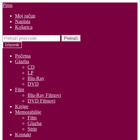
Preskoči
Skoči
Pirus
na
do
Moj račun
navigaciju
sadržaja
Naplata
Košarica
Pretraži:
Pretraži
Izbornik
Početna
Glazba
CD
LP
Blu-Ray
DVD
Film
Blu-Ray Filmovi
DVD Filmovi
Knjige
Memorabilije
Film
Glazba
Strip
Kontakt