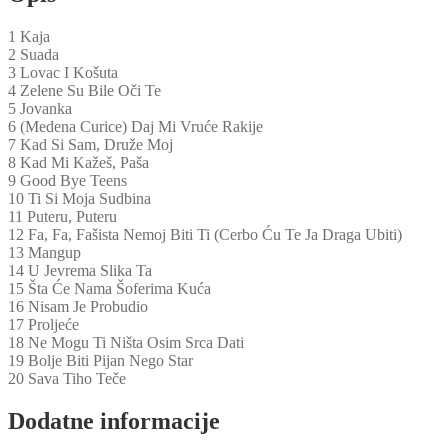
1 Kaja
2 Suada
3 Lovac I Košuta
4 Zelene Su Bile Oči Te
5 Jovanka
6 (Medena Curice) Daj Mi Vruće Rakije
7 Kad Si Sam, Druže Moj
8 Kad Mi Kažeš, Paša
9 Good Bye Teens
10 Ti Si Moja Sudbina
11 Puteru, Puteru
12 Fa, Fa, Fašista Nemoj Biti Ti (Cerbo Ću Te Ja Draga Ubiti)
13 Mangup
14 U Jevrema Slika Ta
15 Šta Će Nama Šoferima Kuća
16 Nisam Je Probudio
17 Proljeće
18 Ne Mogu Ti Ništa Osim Srca Dati
19 Bolje Biti Pijan Nego Star
20 Sava Tiho Teče
Dodatne informacije