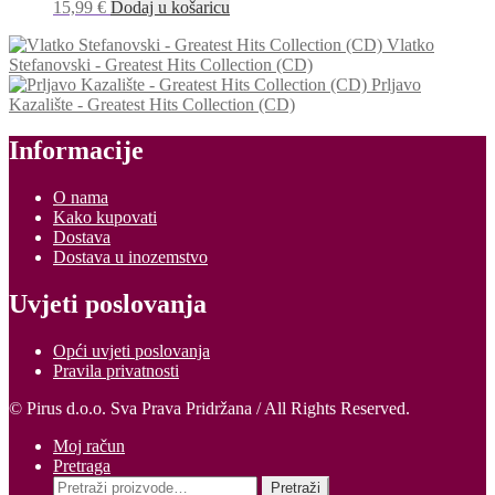
15,99
€
Dodaj u košaricu
Vlatko
Stefanovski - Greatest Hits Collection (CD)
Prljavo
Kazalište - Greatest Hits Collection (CD)
Informacije
O nama
Kako kupovati
Dostava
Dostava u inozemstvo
Uvjeti poslovanja
Opći uvjeti poslovanja
Pravila privatnosti
© Pirus d.o.o. Sva Prava Pridržana / All Rights Reserved.
Moj račun
Pretraga
Pretraži:
Pretraži