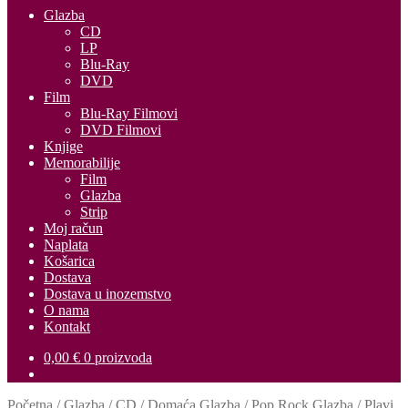
Glazba
CD
LP
Blu-Ray
DVD
Film
Blu-Ray Filmovi
DVD Filmovi
Knjige
Memorabilije
Film
Glazba
Strip
Moj račun
Naplata
Košarica
Dostava
Dostava u inozemstvo
O nama
Kontakt
0,00
€
0 proizvoda
Početna
/
Glazba
/
CD
/
Domaća Glazba
/
Pop Rock Glazba
/
Plavi