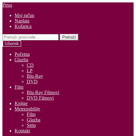
Preskoči
Skoči
Pirus
na
do
Moj račun
navigaciju
sadržaja
Naplata
Košarica
Pretraži:
Pretraži
Izbornik
Početna
Glazba
CD
LP
Blu-Ray
DVD
Film
Blu-Ray Filmovi
DVD Filmovi
Knjige
Memorabilije
Film
Glazba
Strip
Kontakt