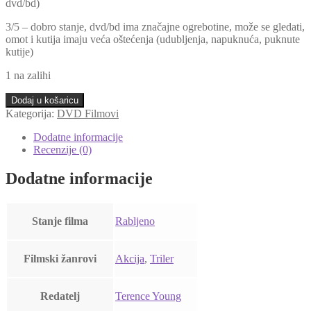
dvd/bd)
3/5 – dobro stanje, dvd/bd ima značajne ogrebotine, može se gledati,
omot i kutija imaju veća oštećenja (udubljenja, napuknuća, puknute
kutije)
1 na zalihi
James
Dodaj u košaricu
Bond
Kategorija:
DVD Filmovi
007:
Dr.
Dodatne informacije
No
Recenzije (0)
(DVD
–
Dodatne informacije
Rabljeni)
količina
Stanje filma
Rabljeno
Filmski žanrovi
Akcija
,
Triler
Redatelj
Terence Young