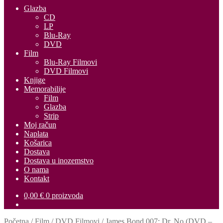
Glazba
CD
LP
Blu-Ray
DVD
Film
Blu-Ray Filmovi
DVD Filmovi
Knjige
Memorabilije
Film
Glazba
Strip
Moj račun
Naplata
Košarica
Dostava
Dostava u inozemstvo
O nama
Kontakt
0,00
€
0 proizvoda
Početna
/
Film
/
DVD Filmovi
/
James Bond 007: Dr. No (DVD –