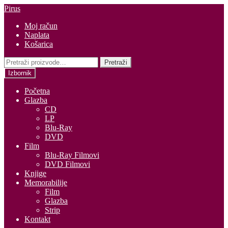
Preskoči
Skoči
Pirus
na
do
Moj račun
navigaciju
sadržaja
Naplata
Košarica
Pretraži:
Pretraži
Izbornik
Početna
Glazba
CD
LP
Blu-Ray
DVD
Film
Blu-Ray Filmovi
DVD Filmovi
Knjige
Memorabilije
Film
Glazba
Strip
Kontakt