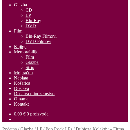
Glazba
CD
LP
Blu-Ray
DVD
Film
Blu-Ray Filmovi
DVD Filmovi
Knjige
Memorabilije
Film
Glazba
Strip
Moj račun
Naplata
Košarica
Dostava
Dostava u inozemstvo
O nama
Kontakt
0,00
€
0 proizvoda
Početna
/
Glazba
/
LP
/
Pop Rock LPs
/
Dubioza Kolektiv – Firma