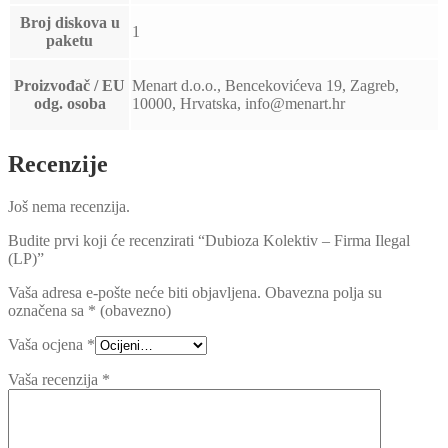
Broj diskova u
1
paketu
Proizvođač / EU
Menart d.o.o., Bencekovićeva 19, Zagreb,
odg. osoba
10000, Hrvatska, info@menart.hr
Recenzije
Još nema recenzija.
Budite prvi koji će recenzirati “Dubioza Kolektiv – Firma Ilegal
(LP)”
Vaša adresa e-pošte neće biti objavljena.
Obavezna polja su
označena sa
* (obavezno)
Vaša ocjena
*
Vaša recenzija
*