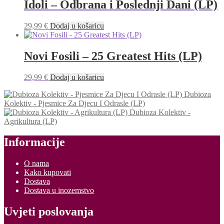
Idoli – Odbrana i Poslednji Dani (LP)
29,99
€
Dodaj u košaricu
Novi Fosili – 25 Greatest Hits (LP)
29,99
€
Dodaj u košaricu
Dubioza
Kolektiv - Pjesmice Za Djecu I Odrasle (LP)
Dubioza Kolektiv -
Agrikultura (LP)
Informacije
O nama
Kako kupovati
Dostava
Dostava u inozemstvo
Uvjeti poslovanja