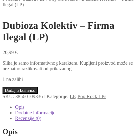
Ilegal (LP)
Dubioza Kolektiv – Firma
Ilegal (LP)
20,99
€
Slika je samo informativnog karaktera. Kupljeni proizvod može se
neznatno razlikovati od prikazanog.
1 na zalihi
Dubioza
Dodaj u košaricu
Kolektiv
SKU:
385601093361
Kategorije:
LP
,
Pop Rock LPs
-
Firma
Opis
Ilegal
Dodatne informacije
(LP)
Recenzije (0)
količina
Opis