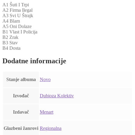
A1 Šuti I Trpi
A2 Firma Ilegal
A3 Svi U Štrajk
A4 Blam
A5 Oni Dolaze
B1 Vlast I Policija
B2 Zrak
B3 Stav
B4 Dosta
Dodatne informacije
Stanje albuma
Novo
Izvođač
Dubioza Kolektiv
Izdavač
Menart
Glazbeni žanrovi
Regionalna