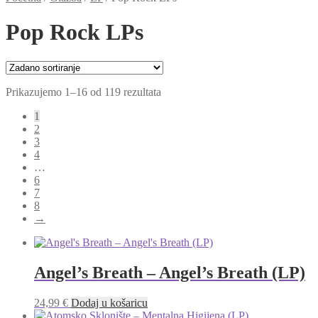
Pop Rock LPs
Prikazujemo 1–16 od 119 rezultata
1
2
3
4
…
6
7
8
→
Angel’s Breath – Angel’s Breath (LP)
24,99
€
Dodaj u košaricu