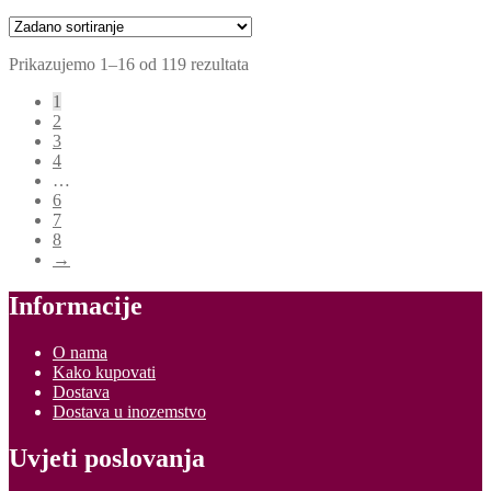
Prikazujemo 1–16 od 119 rezultata
1
2
3
4
…
6
7
8
→
Informacije
O nama
Kako kupovati
Dostava
Dostava u inozemstvo
Uvjeti poslovanja