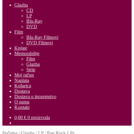
Glazba
CD
LP
Blu-Ray
DVD
Film
Blu-Ray Filmovi
DVD Filmovi
Knjige
Memorabilije
Film
Glazba
Strip
Moj račun
Naplata
Košarica
Dostava
Dostava u inozemstvo
O nama
Kontakt
0,00
€
0 proizvoda
Početna
/
Glazba
/
LP
/
Pop Rock LPs