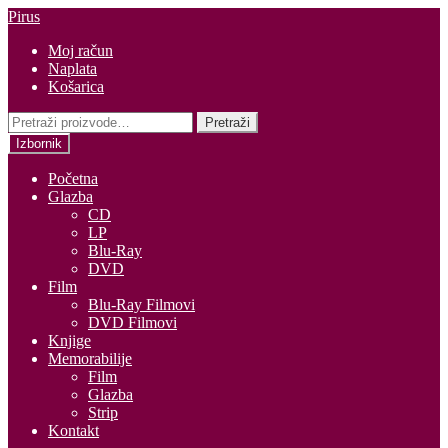
Preskoči
Skoči
Pirus
na
do
Moj račun
navigaciju
sadržaja
Naplata
Košarica
Pretraži:
Pretraži
Izbornik
Početna
Glazba
CD
LP
Blu-Ray
DVD
Film
Blu-Ray Filmovi
DVD Filmovi
Knjige
Memorabilije
Film
Glazba
Strip
Kontakt