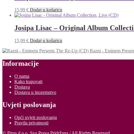
15,99
€
Dodaj u košaricu
Josipa Lisac – Original Album Collect
15,99
€
Dodaj u košaricu
Razni - Eminem Prese
Informacije
O nama
Kako kupovati
Dostava
Dostava u inozemstvo
Uvjeti poslovanja
Opći uvjeti poslovanja
Pravila privatnosti
© Pirus d.o.o. Sva Prava Pridržana / All Rights Reserved.