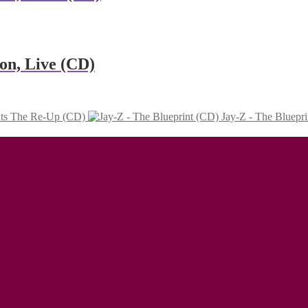
ion, Live (CD)
nts The Re-Up (CD)
Jay-Z - The Bluepr