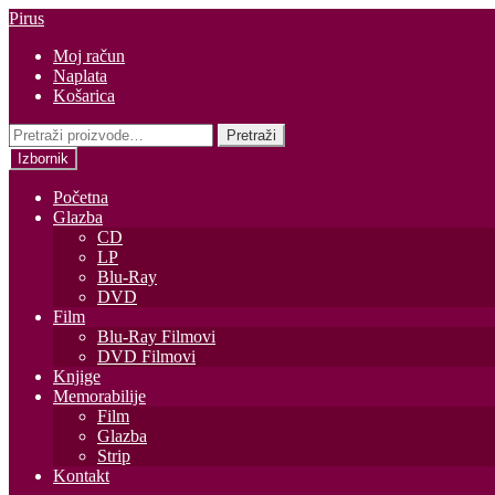
Preskoči
Skoči
Pirus
na
do
Moj račun
navigaciju
sadržaja
Naplata
Košarica
Pretraži:
Pretraži
Izbornik
Početna
Glazba
CD
LP
Blu-Ray
DVD
Film
Blu-Ray Filmovi
DVD Filmovi
Knjige
Memorabilije
Film
Glazba
Strip
Kontakt