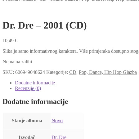
Dr. Dre – 2001 (CD)
10,49
€
Slika je samo informativnog karaktera. Više primjeraka dostupno stog
Nema na zalihi
SKU:
606949048624
Kategorije:
CD
,
Pop, Dance, Hip Hop Glazba
Dodatne informacije
Recenzije (0)
Dodatne informacije
Stanje albuma
Novo
Izvođač
Dr. Dre