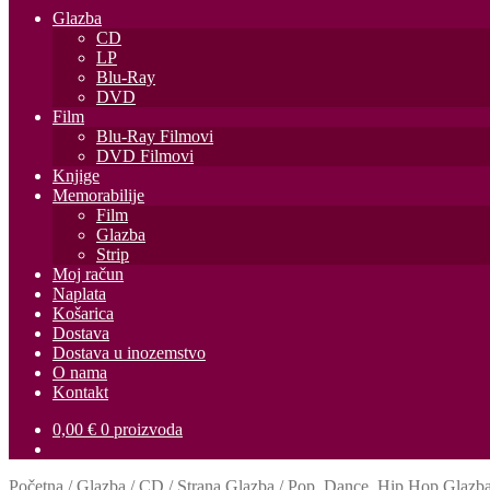
Glazba
CD
LP
Blu-Ray
DVD
Film
Blu-Ray Filmovi
DVD Filmovi
Knjige
Memorabilije
Film
Glazba
Strip
Moj račun
Naplata
Košarica
Dostava
Dostava u inozemstvo
O nama
Kontakt
0,00
€
0 proizvoda
Početna
/
Glazba
/
CD
/
Strana Glazba
/
Pop, Dance, Hip Hop Glazb