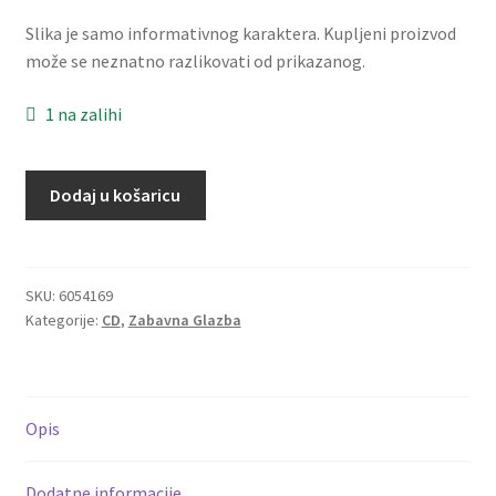
Dostava
Slika je samo informativnog karaktera. Kupljeni proizvod
može se neznatno razlikovati od prikazanog.
Dostava u inozemstvo
1 na zalihi
O nama
Colonia
Dodaj u košaricu
Kontakt
-
The
Best
Of
SKU:
6054169
Kategorije:
CD
,
Zabavna Glazba
Collection
(CD)
količina
Opis
Dodatne informacije