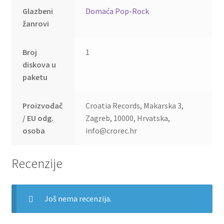
Glazbeni
Domaća Pop-Rock
žanrovi
Broj
1
diskova u
paketu
Proizvođač
Croatia Records, Makarska 3,
/ EU odg.
Zagreb, 10000, Hrvatska,
osoba
info@crorec.hr
Recenzije
Još nema recenzija.