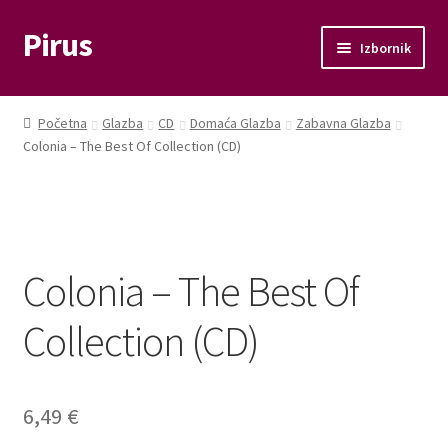
Pirus
Preskoči
Skoči
Izbornik
na
do
navigaciju
sadržaja
Otvori
Glazba
podizbo
Početna
Glazba
CD
Domaća Glazba
Zabavna Glazba
Otvori
Colonia – The Best Of Collection (CD)
Film
podizbo
Knjige
Otvori
Memorabilije
podizbo
Colonia – The Best Of
Moj račun
Collection (CD)
Naplata
6,49
€
Košarica