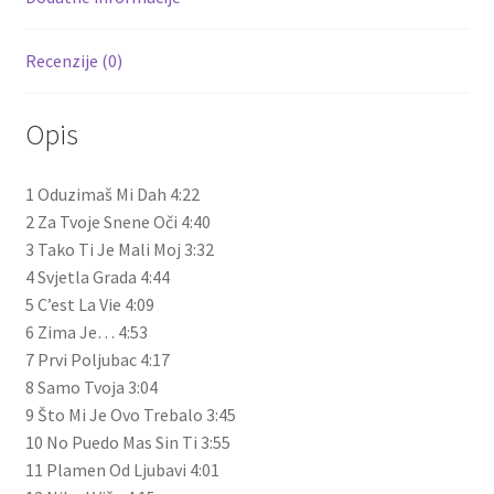
Recenzije (0)
Opis
1 Oduzimaš Mi Dah 4:22
2 Za Tvoje Snene Oči 4:40
3 Tako Ti Je Mali Moj 3:32
4 Svjetla Grada 4:44
5 C’est La Vie 4:09
6 Zima Je… 4:53
7 Prvi Poljubac 4:17
8 Samo Tvoja 3:04
9 Što Mi Je Ovo Trebalo 3:45
10 No Puedo Mas Sin Ti 3:55
11 Plamen Od Ljubavi 4:01