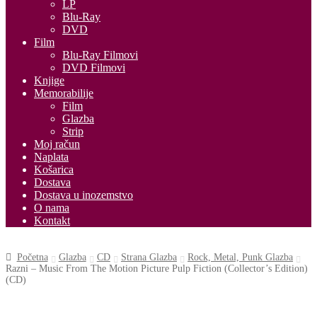
LP
Blu-Ray
DVD
Film
Blu-Ray Filmovi
DVD Filmovi
Knjige
Memorabilije
Film
Glazba
Strip
Moj račun
Naplata
Košarica
Dostava
Dostava u inozemstvo
O nama
Kontakt
Početna
Glazba
CD
Strana Glazba
Rock, Metal, Punk Glazba
Razni – Music From The Motion Picture Pulp Fiction (Collector’s Edition)
(CD)