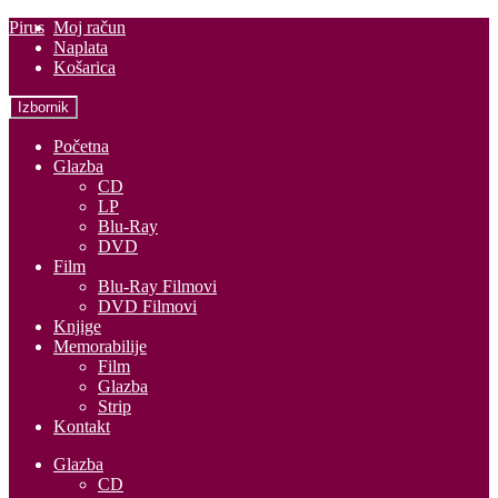
Preskoči
Skoči
Pirus
Moj račun
na
do
Naplata
navigaciju
sadržaja
Košarica
Izbornik
Početna
Glazba
CD
LP
Blu-Ray
DVD
Film
Blu-Ray Filmovi
DVD Filmovi
Knjige
Memorabilije
Film
Glazba
Strip
Kontakt
Glazba
CD