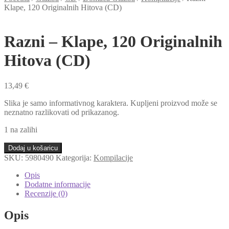
Klape, 120 Originalnih Hitova (CD)
Razni – Klape, 120 Originalnih
Hitova (CD)
13,49
€
Slika je samo informativnog karaktera. Kupljeni proizvod može se
neznatno razlikovati od prikazanog.
1 na zalihi
Razni
Dodaj u košaricu
-
SKU:
5980490
Kategorija:
Kompilacije
Klape,
120
Opis
Originalnih
Dodatne informacije
Hitova
Recenzije (0)
(CD)
količina
Opis