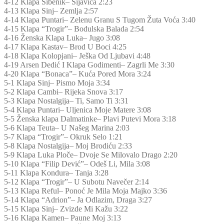
4-12 Klapa Šibenik– Šijavica 2:23
4-13 Klapa Sinj– Zemlja 2:57
4-14 Klapa Puntari– Zelenu Granu S Tugom Žuta Voća 3:40
4-15 Klapa “Trogir”– Bodulska Balada 2:54
4-16 Ženska Klapa Luka– Jugo 3:08
4-17 Klapa Kastav– Brod U Boci 4:25
4-18 Klapa Kolopjani– Ješka Od Ljubavi 4:48
4-19 Arsen Dedić I Klapa Godimenti– Zagrli Me 3:30
4-20 Klapa “Bonaca”– Kuća Pored Mora 3:24
5-1 Klapa Sinj– Pismo Moja 3:34
5-2 Klapa Cambi– Rijeka Snova 3:17
5-3 Klapa Nostalgija– Ti, Samo Ti 3:31
5-4 Klapa Puntari– Uljenica Moje Matere 3:08
5-5 Ženska klapa Dalmatinke– Plavi Putevi Mora 3:18
5-6 Klapa Teuta– U Našeg Marina 2:03
5-7 Klapa “Trogir”– Okruk Selo 1:21
5-8 Klapa Nostalgija– Moj Brodiću 2:33
5-9 Klapa Luka Ploče– Dvoje Se Milovalo Drago 2:20
5-10 Klapa “Filip Dević”– Odeš Li, Mila 3:08
5-11 Klapa Kondura– Tanja 3:28
5-12 Klapa “Trogir”– U Subotu Navečer 2:14
5-13 Klapa Reful– Ponoć Je Mila Moja Majko 3:36
5-14 Klapa “Adrion”– Ja Odlazim, Draga 3:27
5-15 Klapa Sinj– Zvizde Mi Kažu 3:22
5-16 Klapa Kamen– Paune Moj 3:13