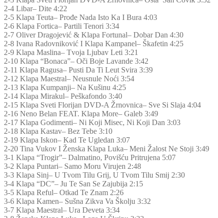
2-4 Libar– Dite 4:22
2-5 Klapa Teuta– Prođe Nada Isto Ka I Bura 4:03
2-6 Klapa Fortica– Partili Tenori 3:34
2-7 Oliver Dragojević & Klapa Fortunal– Dobar Dan 4:30
2-8 Ivana Radovniković I Klapa Kampanel– Škafetin 4:25
2-9 Klapa Maslina– Tvoja Ljubav Leti 3:21
2-10 Klapa “Bonaca”– Oči Boje Lavande 3:42
2-11 Klapa Ragusa– Pusti Da Ti Leut Svira 3:39
2-12 Klapa Maestral– Neusnule Noći 3:54
2-13 Klapa Kumpanji– Na Kušinu 4:25
2-14 Klapa Mirakul– Peškafondo 3:40
2-15 Klapa Sveti Florijan DVD-A Žrnovnica– Sve Si Slaja 4:04
2-16 Neno Belan FEAT. Klapa More– Galeb 3:49
2-17 Klapa Godimenti– Ni Koji Misec, Ni Koji Dan 3:03
2-18 Klapa Kastav– Bez Tebe 3:10
2-19 Klapa Iskon– Kad Te Ugledan 3:07
2-20 Tina Vukov I Ženska Klapa Luka– Meni Žalost Ne Stoji 3:49
3-1 Klapa “Trogir”– Dalmatino, Povišću Pritrujena 5:07
3-2 Klapa Puntari– Samo Moru Virujen 2:48
3-3 Klapa Sinj– U Tvom Tilu Grij, U Tvom Tilu Smij 2:30
3-4 Klapa “DC”– Ju Te San Se Zajubija 2:15
3-5 Klapa Reful– Otkad Te Znam 2:26
3-6 Klapa Kamen– Sušna Zikva Va Školju 3:32
3-7 Klapa Maestral– Ura Deveta 3:34