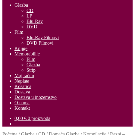
Glazba
CD
LP
Blu-Ray
DVD
Film
Blu-Ray Filmovi
DVD Filmovi
Knjige
Memorabilije
Film
Glazba
Strip
Moj račun
Naplata
Košarica
Dostava
Dostava u inozemstvo
O nama
Kontakt
0,00
€
0 proizvoda
Početna
/
Glazba
/
CD
/
Domaća Glazba
/
Kompilacije
/
Razni –