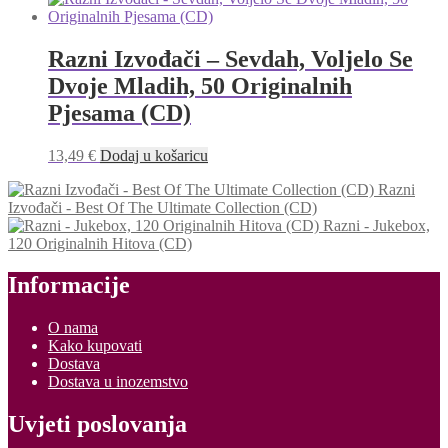
Razni Izvođači – Sevdah, Voljelo Se
Dvoje Mladih, 50 Originalnih
Pjesama (CD)
13,49
€
Dodaj u košaricu
Razni
Izvođači - Best Of The Ultimate Collection (CD)
Razni - Jukebox,
120 Originalnih Hitova (CD)
Informacije
O nama
Kako kupovati
Dostava
Dostava u inozemstvo
Uvjeti poslovanja