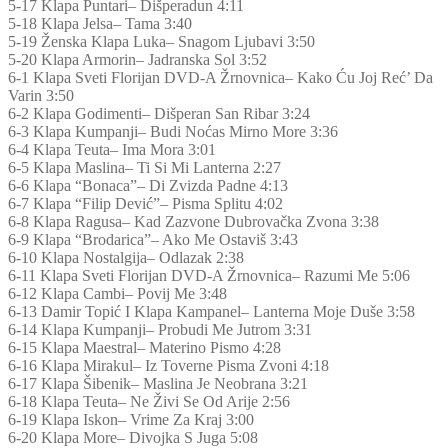
5-17 Klapa Puntari– Dišperadun 4:11
5-18 Klapa Jelsa– Tama 3:40
5-19 Ženska Klapa Luka– Snagom Ljubavi 3:50
5-20 Klapa Armorin– Jadranska Sol 3:52
6-1 Klapa Sveti Florijan DVD-A Žrnovnica– Kako Ću Joj Reć’ Da
Varin 3:50
6-2 Klapa Godimenti– Dišperan San Ribar 3:24
6-3 Klapa Kumpanji– Budi Noćas Mirno More 3:36
6-4 Klapa Teuta– Ima Mora 3:01
6-5 Klapa Maslina– Ti Si Mi Lanterna 2:27
6-6 Klapa “Bonaca”– Di Zvizda Padne 4:13
6-7 Klapa “Filip Dević”– Pisma Splitu 4:02
6-8 Klapa Ragusa– Kad Zazvone Dubrovačka Zvona 3:38
6-9 Klapa “Brodarica”– Ako Me Ostaviš 3:43
6-10 Klapa Nostalgija– Odlazak 2:38
6-11 Klapa Sveti Florijan DVD-A Žrnovnica– Razumi Me 5:06
6-12 Klapa Cambi– Povij Me 3:48
6-13 Damir Topić I Klapa Kampanel– Lanterna Moje Duše 3:58
6-14 Klapa Kumpanji– Probudi Me Jutrom 3:31
6-15 Klapa Maestral– Materino Pismo 4:28
6-16 Klapa Mirakul– Iz Toverne Pisma Zvoni 4:18
6-17 Klapa Šibenik– Maslina Je Neobrana 3:21
6-18 Klapa Teuta– Ne Živi Se Od Arije 2:56
6-19 Klapa Iskon– Vrime Za Kraj 3:00
6-20 Klapa More– Divojka S Juga 5:08