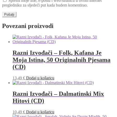
Spremi moje ime, e-poštu i web-stranicu u ovom internet
pregledniku za sljedeći put kada budem komentirao.
Povezani proizvodi
Razni Izvođači – Folk, Kafana Je
Moja Istina, 50 Originalnih Pjesama
(CD)
13,49
€
Dodaj u košaricu
Razni Izvođači – Dalmatinski Mix
Hitovi (CD)
10,49
€
Dodaj u košaricu