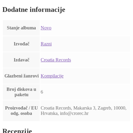
Dodatne informacije
Stanje albuma
Novo
Izvođač
Razni
Izdavač
Croatia Records
Glazbeni žanrovi
Kompilacije
Broj diskova u
6
paketu
Proizvođač / EU
Croatia Records, Makarska 3, Zagreb, 10000,
odg. osoba
Hrvatska, info@crorec.hr
Recenzije