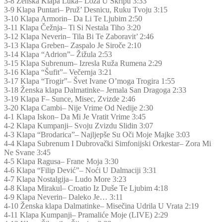
3-8 Ženska Klapa Luka– Loza U Škripu 3:33
3-9 Klapa Puntari– Pruž’ Desnicu, Ruku Tvoju 3:15
3-10 Klapa Armorin– Da Li Te Ljubim 2:50
3-11 Klapa Čežnja– Ti Si Nestala Tiho 3:20
3-12 Klapa Neverin– Tila Bi Te Zaboravit’ 2:46
3-13 Klapa Greben– Zaspalo Je Siroče 2:10
3-14 Klapa “Adrion”– Žižula 2:53
3-15 Klapa Subrenum– Izresla Ruža Rumena 2:29
3-16 Klapa “Šufit”– Večernja 3:21
3-17 Klapa “Trogir”– Švet Ivane O’moga Trogira 1:55
3-18 Ženska klapa Dalmatinke– Jemala San Dragoga 2:33
3-19 Klapa F– Sunce, Misec, Zvizde 2:46
3-20 Klapa Cambi– Nije Vrime Od Nedije 2:30
4-1 Klapa Iskon– Da Mi Je Vratit Vrime 3:45
4-2 Klapa Kumpanji– Svoju Zvizdu Slidin 3:07
4-3 Klapa “Brodarica”– Najljepše Su Oči Moje Majke 3:03
4-4 Klapa Subrenum I Dubrovački Simfonijski Orkestar– Zora Mi
Ne Svane 3:45
4-5 Klapa Ragusa– Frane Moja 3:30
4-6 Klapa “Filip Dević”– Noći U Dalmaciji 3:31
4-7 Klapa Nostalgija– Ludo More 3:23
4-8 Klapa Mirakul– Croatio Iz Duše Te Ljubim 4:18
4-9 Klapa Neverin– Daleko Je… 3:11
4-10 Ženska klapa Dalmatinke– Misečina Udrila U Vrata 2:19
4-11 Klapa Kumpanji– Pramaliće Moje (LIVE) 2:29