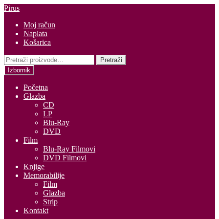
Preskoči
Skoči
Pirus
na
do
Moj račun
navigaciju
sadržaja
Naplata
Košarica
Pretraži:
Pretraži
Izbornik
Početna
Glazba
CD
LP
Blu-Ray
DVD
Film
Blu-Ray Filmovi
DVD Filmovi
Knjige
Memorabilije
Film
Glazba
Strip
Kontakt