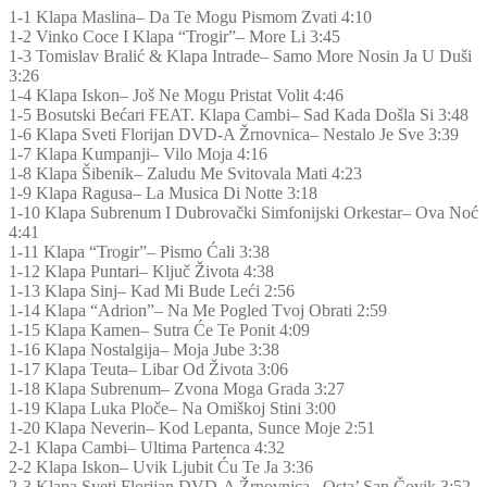
1-1 Klapa Maslina– Da Te Mogu Pismom Zvati 4:10
1-2 Vinko Coce I Klapa “Trogir”– More Li 3:45
1-3 Tomislav Bralić & Klapa Intrade– Samo More Nosin Ja U Duši
3:26
1-4 Klapa Iskon– Još Ne Mogu Pristat Volit 4:46
1-5 Bosutski Bećari FEAT. Klapa Cambi– Sad Kada Došla Si 3:48
1-6 Klapa Sveti Florijan DVD-A Žrnovnica– Nestalo Je Sve 3:39
1-7 Klapa Kumpanji– Vilo Moja 4:16
1-8 Klapa Šibenik– Zaludu Me Svitovala Mati 4:23
1-9 Klapa Ragusa– La Musica Di Notte 3:18
1-10 Klapa Subrenum I Dubrovački Simfonijski Orkestar– Ova Noć
4:41
1-11 Klapa “Trogir”– Pismo Ćali 3:38
1-12 Klapa Puntari– Ključ Života 4:38
1-13 Klapa Sinj– Kad Mi Bude Leći 2:56
1-14 Klapa “Adrion”– Na Me Pogled Tvoj Obrati 2:59
1-15 Klapa Kamen– Sutra Će Te Ponit 4:09
1-16 Klapa Nostalgija– Moja Jube 3:38
1-17 Klapa Teuta– Libar Od Života 3:06
1-18 Klapa Subrenum– Zvona Moga Grada 3:27
1-19 Klapa Luka Ploče– Na Omiškoj Stini 3:00
1-20 Klapa Neverin– Kod Lepanta, Sunce Moje 2:51
2-1 Klapa Cambi– Ultima Partenca 4:32
2-2 Klapa Iskon– Uvik Ljubit Ću Te Ja 3:36
2-3 Klapa Sveti Florijan DVD-A Žrnovnica– Osta’ San Čovik 3:52