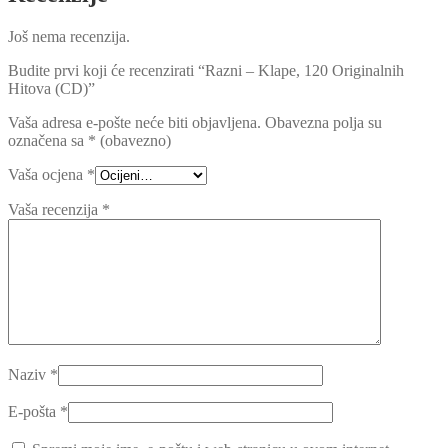
Još nema recenzija.
Budite prvi koji će recenzirati “Razni – Klape, 120 Originalnih
Hitova (CD)”
Vaša adresa e-pošte neće biti objavljena.
Obavezna polja su
označena sa
* (obavezno)
Vaša ocjena
*
Vaša recenzija
*
Naziv
*
E-pošta
*