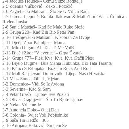
2-4 Jacques Houdek– Čemu Služe Roditelji
2-5 Zdenka Vučković– Zeko I Potočić
2-6 Zagrebački Mališani– Što Se U Vrtiću Radi
2-7 Lorena Ljepotić, Branko Ilakovac & Mali Zbor Oš J.a. Ćolnića–
Rođendanska
2-8 Sanja Matejaš– Kad Se Male Ruke Slože
2-9 Grupa 220– Kad Bih Bio Petar Pan
2-10 Trešnjevački Mališani– Kišobran Za Dvoje
2-11 Dječji Zbor Pahuljice– Mama
2-12 Miro Ungar– Al` Tata Ti Me Voliš
2-13 Dječji Zbor “Vjeverice”– Grga Čvarak
2-14 Grupa 777– Pleši Kva, Kva, Kva (Pačji Ples)
2-15 Bijelo Dugme– Bila Mama Kukunka, Bio Tata Taranta
2-16 Klinci S Ribnjaka– Božićni Rock And Roll
2-17 Mali Raspjevani Dubrovnik– Lijepa Naša Hrvatska
3-1 Mia– Sunce, Oblak, Vjetar
3-2 Domenica– Vidi Se Iz Aviona
3-3 Severina– Kad Si Sam
3-4 Petar Grašo– Ljubav Sve Pozlati
3-5 Oliver Dragojević– Što To Bješe Ljubav
3-6 Nela– Vrijeme Je
3-7 Antonela Doko– Onaj Dan
3-8 Colonia– Svijet Voli Pobjednike
3-9 Saša Tin Kedžo– 365
3-10 Adrijana Baković– Smijem Se