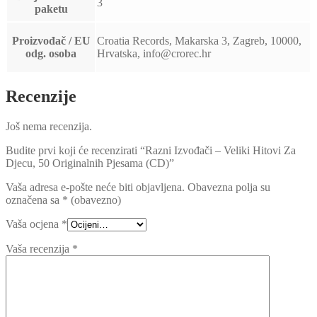
3
paketu
Proizvođač / EU
Croatia Records, Makarska 3, Zagreb, 10000,
odg. osoba
Hrvatska, info@crorec.hr
Recenzije
Još nema recenzija.
Budite prvi koji će recenzirati “Razni Izvođači – Veliki Hitovi Za
Djecu, 50 Originalnih Pjesama (CD)”
Vaša adresa e-pošte neće biti objavljena.
Obavezna polja su
označena sa
* (obavezno)
Vaša ocjena
*
Vaša recenzija
*