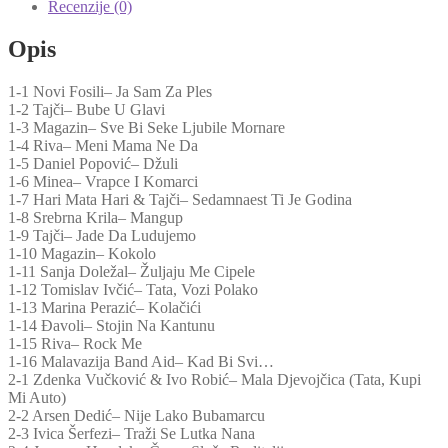
Djecu,
Recenzije (0)
50
Originalnih
Opis
Pjesama
(CD)
1-1 Novi Fosili– Ja Sam Za Ples
količina
1-2 Tajči– Bube U Glavi
1-3 Magazin– Sve Bi Seke Ljubile Mornare
1-4 Riva– Meni Mama Ne Da
1-5 Daniel Popović– Džuli
1-6 Minea– Vrapce I Komarci
1-7 Hari Mata Hari & Tajči– Sedamnaest Ti Je Godina
1-8 Srebrna Krila– Mangup
1-9 Tajči– Jade Da Ludujemo
1-10 Magazin– Kokolo
1-11 Sanja Doležal– Žuljaju Me Cipele
1-12 Tomislav Ivčić– Tata, Vozi Polako
1-13 Marina Perazić– Kolačići
1-14 Đavoli– Stojin Na Kantunu
1-15 Riva– Rock Me
1-16 Malavazija Band Aid– Kad Bi Svi…
2-1 Zdenka Vučković & Ivo Robić– Mala Djevojčica (Tata, Kupi
Mi Auto)
2-2 Arsen Dedić– Nije Lako Bubamarcu
2-3 Ivica Šerfezi– Traži Se Lutka Nana