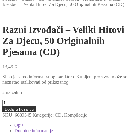
Izvođači – Veliki Hitovi Za Djecu, 50 Originalnih Pjesama (CD)
Razni Izvođači – Veliki Hitovi
Za Djecu, 50 Originalnih
Pjesama (CD)
13,49
€
Slika je samo informativnog karaktera. Kupljeni proizvod može se
neznatno razlikovati od prikazanog.
2 na zalihi
Razni
Izvođači
Dodaj u košaricu
-
SKU:
6089345
Kategorije:
CD
,
Kompilacije
Veliki
Hitovi
Opis
Za
Dodatne informacije