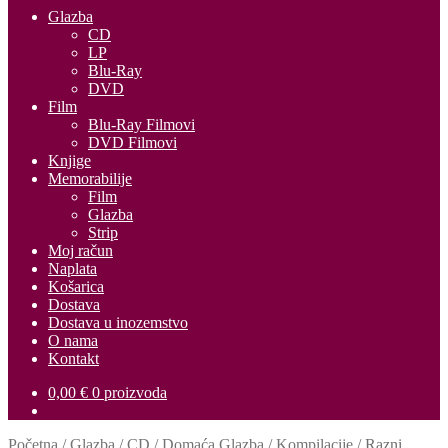
Glazba
CD
LP
Blu-Ray
DVD
Film
Blu-Ray Filmovi
DVD Filmovi
Knjige
Memorabilije
Film
Glazba
Strip
Moj račun
Naplata
Košarica
Dostava
Dostava u inozemstvo
O nama
Kontakt
0,00
€
0 proizvoda
Početna
/
Glazba
/
CD
/
Domaća Glazba
/
Kompilacije
/
Razni