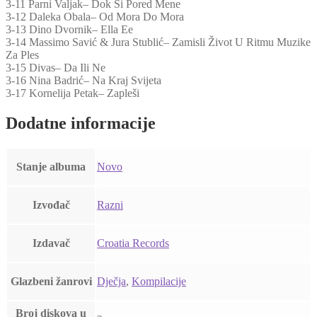
3-11 Parni Valjak– Dok Si Pored Mene
3-12 Daleka Obala– Od Mora Do Mora
3-13 Dino Dvornik– Ella Ee
3-14 Massimo Savić & Jura Stublić– Zamisli Život U Ritmu Muzike
Za Ples
3-15 Divas– Da Ili Ne
3-16 Nina Badrić– Na Kraj Svijeta
3-17 Kornelija Petak– Zapleši
Dodatne informacije
Stanje albuma
Novo
Izvođač
Razni
Izdavač
Croatia Records
Glazbeni žanrovi
Dječja
,
Kompilacije
Broj diskova u