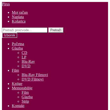
Preskoči
Skoči
Pirus
na
do
Moj račun
navigaciju
sadržaja
Naplata
Košarica
Pretraži:
Pretraži
Izbornik
Početna
Glazba
CD
LP
Blu-Ray
DVD
Film
Blu-Ray Filmovi
DVD Filmovi
Knjige
Memorabilije
Film
Glazba
Strip
Kontakt