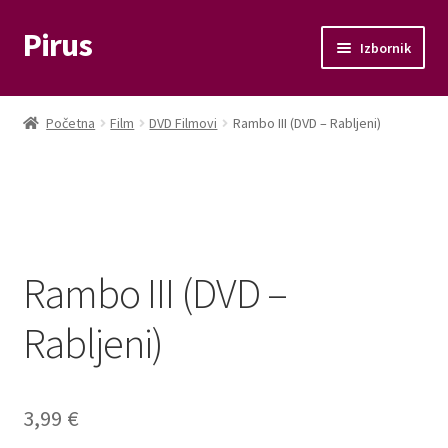
Pirus
Preskoči
Skoči
Izbornik
na
do
navigaciju
sadržaja
Otvori
Glazba
podizbo
Početna
Film
DVD Filmovi
Rambo III (DVD – Rabljeni)
Otvori
Film
podizbo
Knjige
Otvori
Memorabilije
podizbo
Rambo III (DVD –
Moj račun
Rabljeni)
Naplata
Košarica
3,99
€