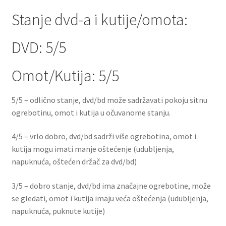
Dostava
Stanje dvd-a i kutije/omota:
Dostava u inozemstvo
DVD: 5/5
O nama
Omot/Kutija: 5/5
Kontakt
5/5 – odlično stanje, dvd/bd može sadržavati pokoju sitnu
ogrebotinu, omot i kutija u očuvanome stanju.
4/5 – vrlo dobro, dvd/bd sadrži više ogrebotina, omot i
kutija mogu imati manje oštećenje (udubljenja,
napuknuća, oštećen držač za dvd/bd)
3/5 – dobro stanje, dvd/bd ima značajne ogrebotine, može
se gledati, omot i kutija imaju veća oštećenja (udubljenja,
napuknuća, puknute kutije)