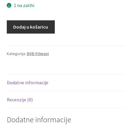
1 na zalihi
Rambo
Dodaj u košaricu
III
(DVD
–
Rabljeni)
Kategorija:
DVD Filmovi
količina
Dodatne informacije
Recenzije (0)
Dodatne informacije