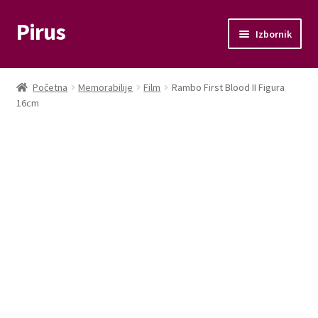
Pirus
Preskoči
Skoči
Izbornik
na
do
navigaciju
sadržaja
Otvori
Glazba
podizbo
Početna
Memorabilije
Film
Rambo First Blood II Figura
Otvori
16cm
Film
podizbo
Knjige
Otvori
Memorabilije
podizbo
Moj račun
Naplata
Košarica