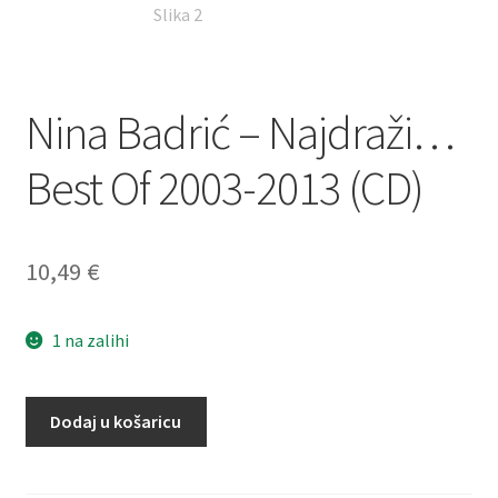
Dostava
Dostava u inozemstvo
Nina Badrić – Najdraži…
O nama
Best Of 2003-2013 (CD)
Kontakt
10,49
€
1 na zalihi
Nina
Dodaj u košaricu
Badrić
–
Najdraži...