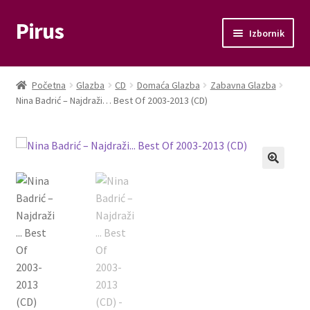
Pirus
Preskoči
Skoči
Izbornik
na
do
navigaciju
sadržaja
Otvori
Glazba
podizbo
Početna
Glazba
CD
Domaća Glazba
Zabavna Glazba
Otvori
Nina Badrić – Najdraži… Best Of 2003-2013 (CD)
Film
podizbo
Knjige
Otvori
Memorabilije
podizbo
Moj račun
Naplata
Košarica