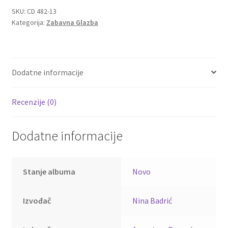
Best
SKU:
CD 482-13
Kategorija:
Zabavna Glazba
Of
2003-
2013
(CD)
Dodatne informacije
količina
Recenzije (0)
Dodatne informacije
Stanje albuma
Novo
Izvođač
Nina Badrić