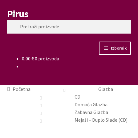
Pirus
Preskoči
Skoči
Pretraži
na
do
Pretraži:
navigaciju
sadržaja
Izbornik
0,00
€
0 proizvoda
Glazba
Film
Početna
Glazba
Knjige
CD
Domaća Glazba
Memorabilije
Zabavna Glazba
Mejaši – Duplo Slađe (CD)
Moj račun