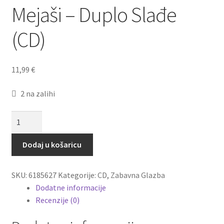
Mejaši – Duplo Slađe
Naplata
(CD)
Košarica
Dostava
11,99
€
Dostava u inozemstvo
2 na zalihi
O nama
Mejaši
-
Duplo
Kontakt
Dodaj u košaricu
Slađe
(CD)
SKU:
6185627
Kategorije:
CD
,
Zabavna Glazba
količina
Dodatne informacije
Recenzije (0)