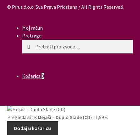
© Pirus d.o.o. Sva Prava Pridržana / All Rights Reserved.
Moj račun
Pretraga
Pretraži:
Pretraži
Košarica
0
Pregledavate:
Mejaši – Duplo Slađe (CD)
11,99
€
Dodaj u košaricu