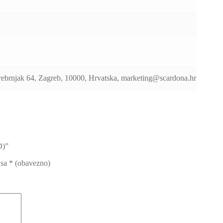
Srebrnjak 64, Zagreb, 10000, Hrvatska, marketing@scardona.hr
D)”
 sa
* (obavezno)