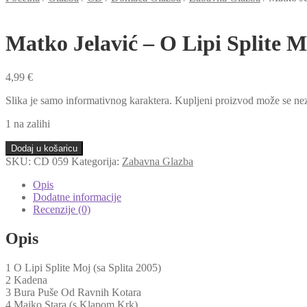
Matko Jelavić – O Lipi Splite 
4,99
€
Slika je samo informativnog karaktera. Kupljeni proizvod može se nez
1 na zalihi
Matko
Dodaj u košaricu
Jelavić
SKU:
CD 059
Kategorija:
Zabavna Glazba
–
O
Opis
Lipi
Dodatne informacije
Splite
Recenzije (0)
Moj
(CD)
Opis
količina
1 O Lipi Splite Moj (sa Splita 2005)
2 Kadena
3 Bura Puše Od Ravnih Kotara
4 Majko Stara (s Klapom Krk)