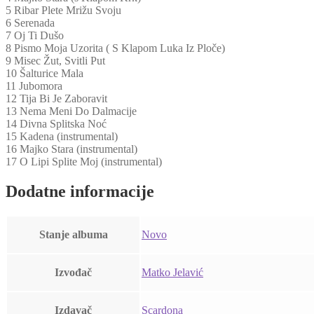
5 Ribar Plete Mrižu Svoju
6 Serenada
7 Oj Ti Dušo
8 Pismo Moja Uzorita ( S Klapom Luka Iz Ploče)
9 Misec Žut, Svitli Put
10 Šalturice Mala
11 Jubomora
12 Tija Bi Je Zaboravit
13 Nema Meni Do Dalmacije
14 Divna Splitska Noć
15 Kadena (instrumental)
16 Majko Stara (instrumental)
17 O Lipi Splite Moj (instrumental)
Dodatne informacije
Stanje albuma
Novo
Izvođač
Matko Jelavić
Izdavač
Scardona