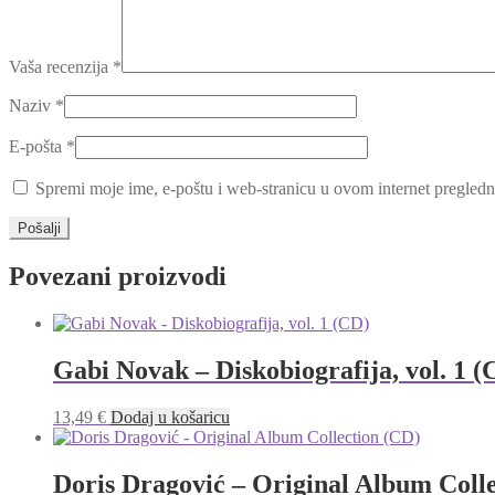
Vaša recenzija
*
Naziv
*
E-pošta
*
Spremi moje ime, e-poštu i web-stranicu u ovom internet pregledn
Povezani proizvodi
Gabi Novak – Diskobiografija, vol. 1 (
13,49
€
Dodaj u košaricu
Doris Dragović – Original Album Coll