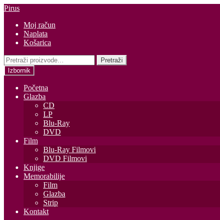
Preskoči
Skoči
Pirus
na
do
Moj račun
navigaciju
sadržaja
Naplata
Košarica
Pretraži:
Pretraži
Izbornik
Početna
Glazba
CD
LP
Blu-Ray
DVD
Film
Blu-Ray Filmovi
DVD Filmovi
Knjige
Memorabilije
Film
Glazba
Strip
Kontakt