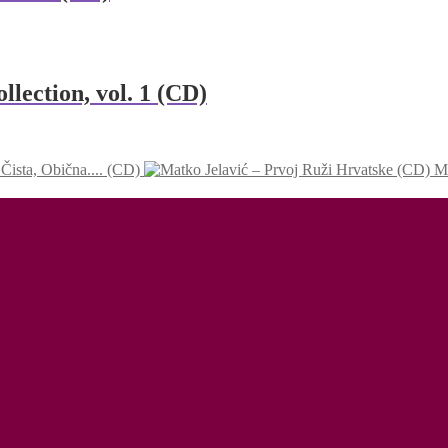
lection, vol. 1 (CD)
Čista, Obična.... (CD)
Ma