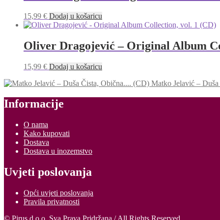
15,99
€
Dodaj u košaricu
Oliver Dragojević – Original Album Col
15,99
€
Dodaj u košaricu
Matko Jelavić – Duša 
Informacije
O nama
Kako kupovati
Dostava
Dostava u inozemstvo
Uvjeti poslovanja
Opći uvjeti poslovanja
Pravila privatnosti
© Pirus d.o.o. Sva Prava Pridržana / All Rights Reserved.