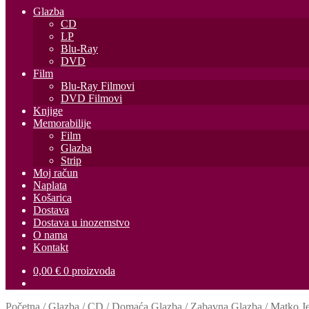
Glazba
CD
LP
Blu-Ray
DVD
Film
Blu-Ray Filmovi
DVD Filmovi
Knjige
Memorabilije
Film
Glazba
Strip
Moj račun
Naplata
Košarica
Dostava
Dostava u inozemstvo
O nama
Kontakt
0,00
€
0 proizvoda
Početna
/
Glazba
/
CD
/
Domaća Glazba
/
Zabavna Glazba
/
Matko Je