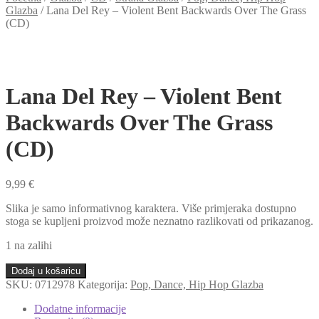
Glazba
/
Lana Del Rey – Violent Bent Backwards Over The Grass
(CD)
Lana Del Rey – Violent Bent
Backwards Over The Grass
(CD)
9,99
€
Slika je samo informativnog karaktera. Više primjeraka dostupno
stoga se kupljeni proizvod može neznatno razlikovati od prikazanog.
1 na zalihi
Lana
Dodaj u košaricu
Del
SKU:
0712978
Kategorija:
Pop, Dance, Hip Hop Glazba
Rey
-
Dodatne informacije