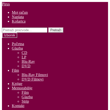
Preskoči
Skoči
Pirus
na
do
Moj račun
navigaciju
sadržaja
Naplata
Košarica
Pretraži:
Pretraži
Izbornik
Početna
Glazba
CD
LP
Blu-Ray
DVD
Film
Blu-Ray Filmovi
DVD Filmovi
Knjige
Memorabilije
Film
Glazba
Strip
Kontakt