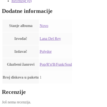
Violent
Recenzije (0)
Bent
Backwards
Dodatne informacije
Over
The
Grass
Stanje albuma
Novo
(CD)
količina
Izvođač
Lana Del Rey
Izdavač
Polydor
Glazbeni žanrovi
Pop/R'n'B/Funk/Soul
Broj diskova u paketu
1
Recenzije
Još nema recenzija.