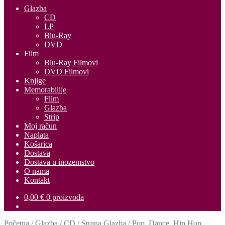
Glazba
CD
LP
Blu-Ray
DVD
Film
Blu-Ray Filmovi
DVD Filmovi
Knjige
Memorabilije
Film
Glazba
Strip
Moj račun
Naplata
Košarica
Dostava
Dostava u inozemstvo
O nama
Kontakt
0,00
€
0 proizvoda
Početna
/
Glazba
/
CD
/
Strana Glazba
/
Pop, Dance, Hip Hop