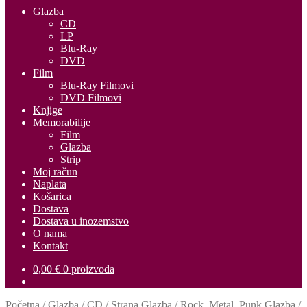
Glazba
CD
LP
Blu-Ray
DVD
Film
Blu-Ray Filmovi
DVD Filmovi
Knjige
Memorabilije
Film
Glazba
Strip
Moj račun
Naplata
Košarica
Dostava
Dostava u inozemstvo
O nama
Kontakt
0,00
€
0 proizvoda
Početna
/
Glazba
/
CD
/
Strana Glazba
/
Rock, Metal, Punk Glazba
/