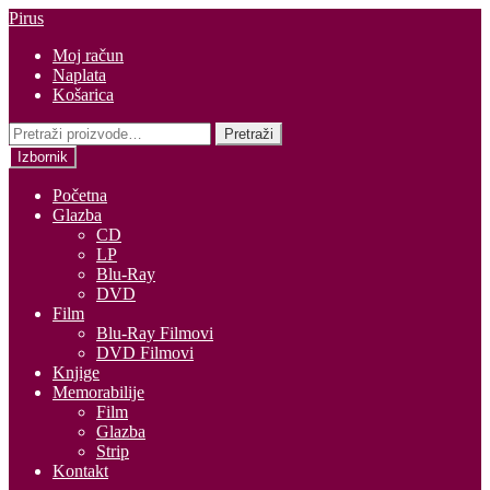
Preskoči
Skoči
Pirus
na
do
Moj račun
navigaciju
sadržaja
Naplata
Košarica
Pretraži:
Pretraži
Izbornik
Početna
Glazba
CD
LP
Blu-Ray
DVD
Film
Blu-Ray Filmovi
DVD Filmovi
Knjige
Memorabilije
Film
Glazba
Strip
Kontakt