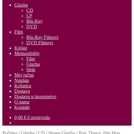
Glazba
CD
LP
Blu-Ray
DVD
Film
Blu-Ray Filmovi
DVD Filmovi
Knjige
Memorabilije
Film
Glazba
Strip
Moj račun
Naplata
Košarica
Dostava
Dostava u inozemstvo
O nama
Kontakt
0,00
€
0 proizvoda
Početna
/
Glazba
/
CD
/
Strana Glazba
/
Pop, Dance, Hip Hop