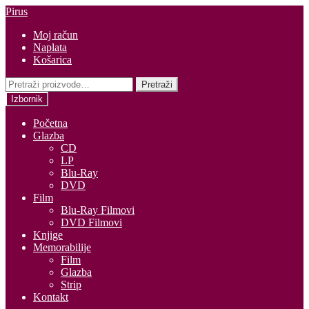
Preskoči
Skoči
Pirus
na
do
Moj račun
navigaciju
sadržaja
Naplata
Košarica
Pretraži:
Pretraži
Izbornik
Početna
Glazba
CD
LP
Blu-Ray
DVD
Film
Blu-Ray Filmovi
DVD Filmovi
Knjige
Memorabilije
Film
Glazba
Strip
Kontakt