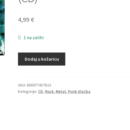
4,99
€
1 na zalihi
Jefferson
Dodaj u košaricu
Airplane
‎–
The
Best
SKU:
886977437823
Kategorije:
CD
,
Rock, Metal, Punk Glazba
Of
Jefferson
Airplane
(CD)
količina