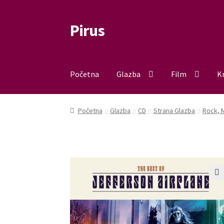
Pirus
Preskoči
Skoči
na
do
navigaciju
sadržaja
Početna
Glazba
Film
K
Početna
Glazba
CD
Strana Glazba
Rock, 
🔍