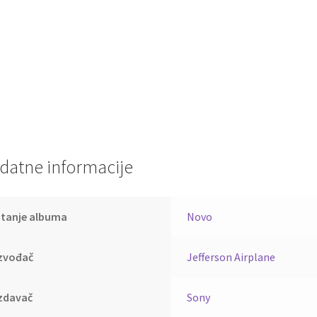
datne informacije
Stanje albuma
Novo
Izvođač
Jefferson Airplane
zdavač
Sony