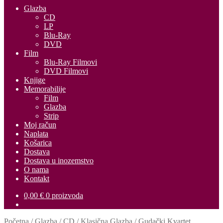
Glazba
CD
LP
Blu-Ray
DVD
Film
Blu-Ray Filmovi
DVD Filmovi
Knjige
Memorabilije
Film
Glazba
Strip
Moj račun
Naplata
Košarica
Dostava
Dostava u inozemstvo
O nama
Kontakt
0,00
€
0 proizvoda
Početna
/
Glazba
/
CD
/
Klasična Glazba
/
Gudački Kvartet