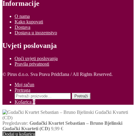
Informacije
O nama
Kako kupovati
Dostava
Dostava u inozemstvo
Uvjeti poslovanja
Opći uvjeti poslovanja
Pravila privatnosti
© Pirus d.o.o. Sva Prava Pridržana / All Rights Reserved.
Moj račun
Pretraga
Pretraži:
Pretraži
Košarica
0
Pregledavate:
Gudački Kvartet Sebastian ‎– Bruno Bjelinski
Gudački Kvarteti (CD)
9,99
€
Dodaj u košaricu