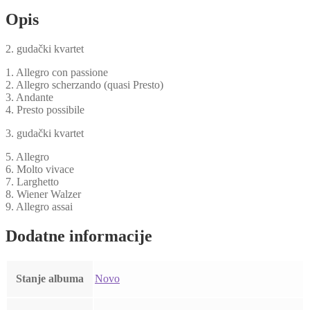
Gudački
Kvarteti
Opis
(CD)
količina
2. gudački kvartet
1. Allegro con passione
2. Allegro scherzando (quasi Presto)
3. Andante
4. Presto possibile
3. gudački kvartet
5. Allegro
6. Molto vivace
7. Larghetto
8. Wiener Walzer
9. Allegro assai
Dodatne informacije
Stanje albuma
Novo