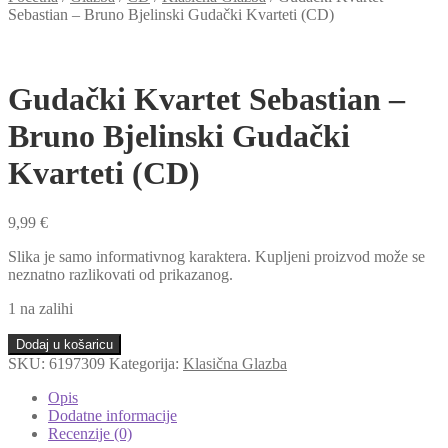
Sebastian ‎– Bruno Bjelinski Gudački Kvarteti (CD)
Gudački Kvartet Sebastian ‎–
Bruno Bjelinski Gudački
Kvarteti (CD)
9,99
€
Slika je samo informativnog karaktera. Kupljeni proizvod može se
neznatno razlikovati od prikazanog.
1 na zalihi
Gudački
Dodaj u košaricu
Kvartet
SKU:
6197309
Kategorija:
Klasična Glazba
Sebastian
‎–
Opis
Bruno
Dodatne informacije
Bjelinski
Recenzije (0)