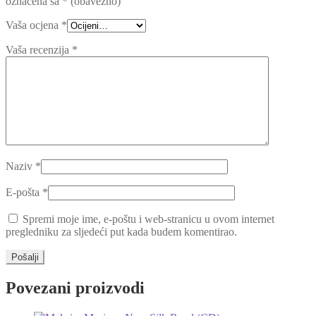
označena sa
* (obavezno)
Vaša ocjena
*
Vaša recenzija
*
Naziv
*
E-pošta
*
Spremi moje ime, e-poštu i web-stranicu u ovom internet
pregledniku za sljedeći put kada budem komentirao.
Povezani proizvodi