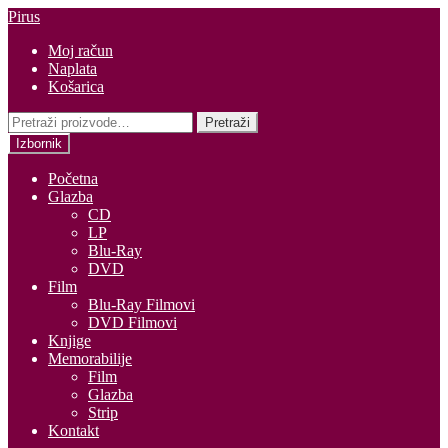
Preskoči
Skoči
Pirus
na
do
Moj račun
navigaciju
sadržaja
Naplata
Košarica
Pretraži:
Pretraži
Izbornik
Početna
Glazba
CD
LP
Blu-Ray
DVD
Film
Blu-Ray Filmovi
DVD Filmovi
Knjige
Memorabilije
Film
Glazba
Strip
Kontakt