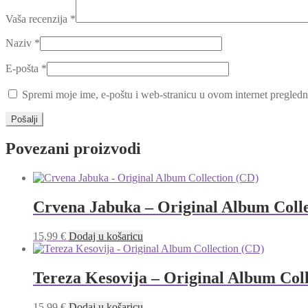
Vaša recenzija
*
Naziv
*
E-pošta
*
Spremi moje ime, e-poštu i web-stranicu u ovom internet pregledn
Povezani proizvodi
Crvena Jabuka – Original Album Colle
15,99
€
Dodaj u košaricu
Tereza Kesovija – Original Album Col
15,99
€
Dodaj u košaricu