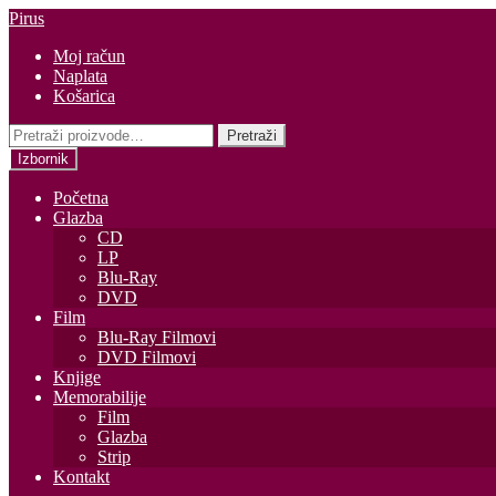
Preskoči
Skoči
Pirus
na
do
Moj račun
navigaciju
sadržaja
Naplata
Košarica
Pretraži:
Pretraži
Izbornik
Početna
Glazba
CD
LP
Blu-Ray
DVD
Film
Blu-Ray Filmovi
DVD Filmovi
Knjige
Memorabilije
Film
Glazba
Strip
Kontakt