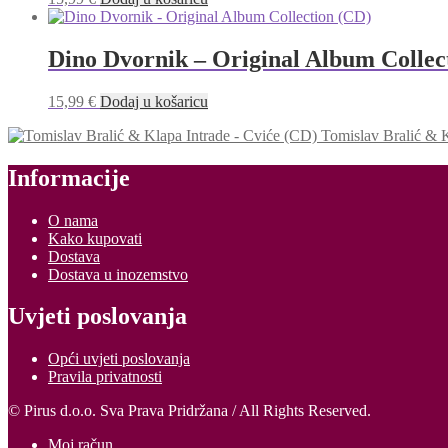
Dino Dvornik – Original Album Collec
15,99
€
Dodaj u košaricu
Tomislav Bralić & K
Informacije
O nama
Kako kupovati
Dostava
Dostava u inozemstvo
Uvjeti poslovanja
Opći uvjeti poslovanja
Pravila privatnosti
© Pirus d.o.o. Sva Prava Pridržana / All Rights Reserved.
Moj račun