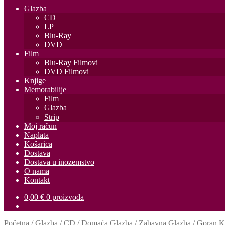
Glazba
CD
LP
Blu-Ray
DVD
Film
Blu-Ray Filmovi
DVD Filmovi
Knjige
Memorabilije
Film
Glazba
Strip
Moj račun
Naplata
Košarica
Dostava
Dostava u inozemstvo
O nama
Kontakt
0,00
€
0 proizvoda
Početna
/
Glazba
/
CD
/
Domaća Glazba
/
Zabavna Glazba
/
Goran K