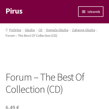
Pirus
Preskoči
Skoči
Izbornik
na
do
navigaciju
sadržaja
Otvori
Glazba
podizbo
Početna
Glazba
CD
Domaća Glazba
Zabavna Glazba
Otvori
Forum – The Best Of Collection (CD)
Film
podizbo
Knjige
Otvori
Memorabilije
podizbo
Forum – The Best Of
Moj račun
Collection (CD)
Naplata
Košarica
6,49
€