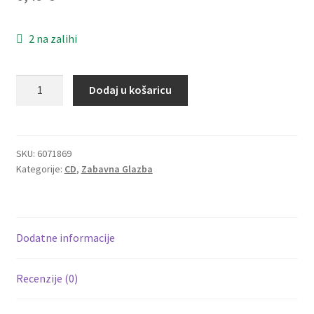
Dostava
2 na zalihi
Dostava u inozemstvo
Forum
O nama
Dodaj u košaricu
–
The
Kontakt
Best
Of
SKU:
6071869
Kategorije:
CD
,
Zabavna Glazba
Collection
(CD)
količina
Dodatne informacije
Recenzije (0)