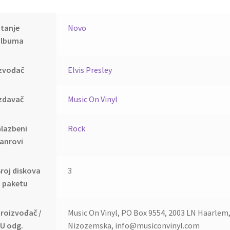
tanje
Novo
albuma
Izvođač
Elvis Presley
zdavač
Music On Vinyl
lazbeni
Rock
anrovi
roj diskova
3
 paketu
roizvođač /
Music On Vinyl, PO Box 9554, 2003 LN Haarlem
U odg.
Nizozemska, info@musiconvinyl.com