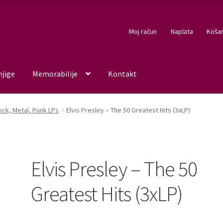
Moj račun
Naplata
Košar
njige
Memorabilije
Kontakt
ock, Metal, Punk LPs
Elvis Presley – The 50 Greatest Hits (3xLP)
Elvis Presley – The 50
Greatest Hits (3xLP)