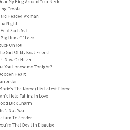
ear My Ring Around Your Neck
ing Creole
Hard Headed Woman
ne Night
 Fool Such As I
 Big Hunk O’ Love
tuck On You
he Girl Of My Best Friend
t’s Now Or Never
re You Lonesome Tonight?
Wooden Heart
urrender
Marie’s The Name) His Latest Flame
an’t Help Falling In Love
Good Luck Charm
he’s Not You
eturn To Sender
You’re The) Devil In Disguise