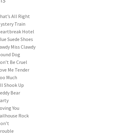
hat’s All Right
ystery Train
eartbreak Hotel
lue Suede Shoes
awdy Miss Clawdy
Hound Dog
on’t Be Cruel
ove Me Tender
Too Much
ll Shook Up
eddy Bear
arty
oving You
ailhouse Rock
on’t
rouble