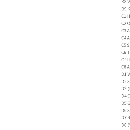
B8 W
B9 K
C1 
C2 O
C3 A
C4 A
C5 S
C6 T
C7 I
C8 A
D1 
D2 S
D3 (
D4 C
D5 
D6 S
D7 R
D8 (