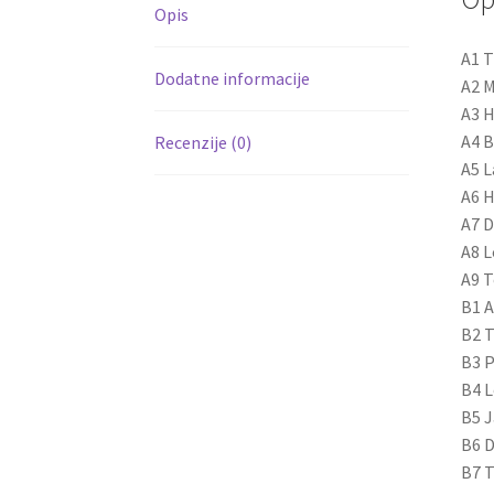
Opis
A1 T
Dodatne informacije
A2 M
A3 H
A4 B
Recenzije (0)
A5 L
A6 
A7 D
A8 L
A9 
B1 A
B2 T
B3 P
B4 L
B5 J
B6 D
B7 T