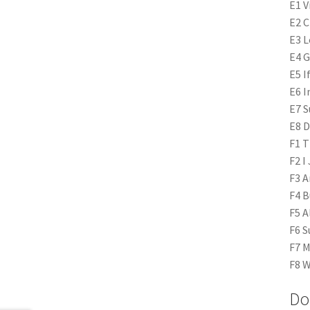
E1 V
E2 C
E3 L
E4 G
E5 I
E6 I
E7 S
E8 D
F1 T
F2 I
F3 A
F4 B
F5 A
F6 S
F7 M
F8 
Do