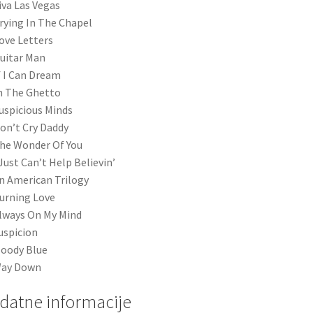
iva Las Vegas
rying In The Chapel
ove Letters
uitar Man
f I Can Dream
n The Ghetto
uspicious Minds
on’t Cry Daddy
he Wonder Of You
 Just Can’t Help Believin’
n American Trilogy
urning Love
lways On My Mind
uspicion
oody Blue
Way Down
datne informacije