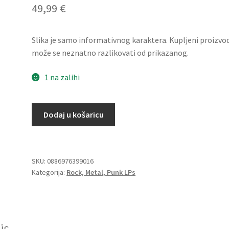
49,99
€
Slika je samo informativnog karaktera. Kupljeni proizvo
može se neznatno razlikovati od prikazanog.
1 na zalihi
Elvis
Dodaj u košaricu
Presley
–
The
50
SKU:
0886976399016
Kategorija:
Rock, Metal, Punk LPs
Greatest
Hits
(3xLP)
količina
is