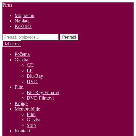
Preskoči
Skoči
Pirus
na
do
Moj račun
navigaciju
sadržaja
Naplata
Košarica
Pretraži:
Pretraži
Izbornik
Početna
Glazba
CD
LP
Blu-Ray
DVD
Film
Blu-Ray Filmovi
DVD Filmovi
Knjige
Memorabilije
Film
Glazba
Strip
Kontakt