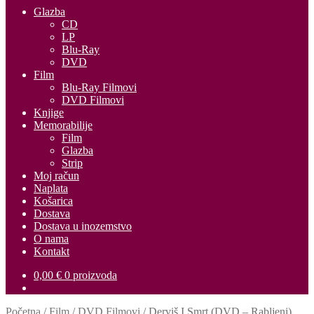
Glazba
CD
LP
Blu-Ray
DVD
Film
Blu-Ray Filmovi
DVD Filmovi
Knjige
Memorabilije
Film
Glazba
Strip
Moj račun
Naplata
Košarica
Dostava
Dostava u inozemstvo
O nama
Kontakt
0,00
€
0 proizvoda
Početna
/
Film
/
DVD Filmovi
/
Derviš I Smrt (DVD – Rabljeni)