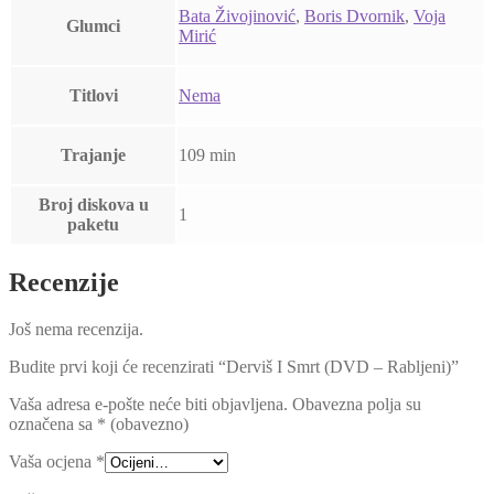
Bata Živojinović
,
Boris Dvornik
,
Voja
Glumci
Mirić
Titlovi
Nema
Trajanje
109 min
Broj diskova u
1
paketu
Recenzije
Još nema recenzija.
Budite prvi koji će recenzirati “Derviš I Smrt (DVD – Rabljeni)”
Vaša adresa e-pošte neće biti objavljena.
Obavezna polja su
označena sa
* (obavezno)
Vaša ocjena
*