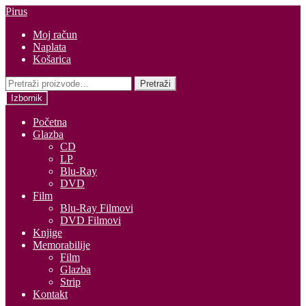
Preskoči
Skoči
Pirus
na
do
Moj račun
navigaciju
sadržaja
Naplata
Košarica
Pretraži:
Pretraži
Izbornik
Početna
Glazba
CD
LP
Blu-Ray
DVD
Film
Blu-Ray Filmovi
DVD Filmovi
Knjige
Memorabilije
Film
Glazba
Strip
Kontakt