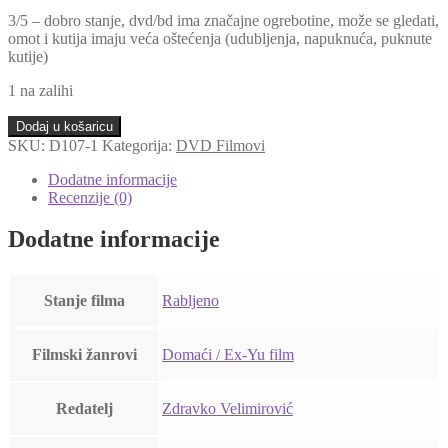
3/5 – dobro stanje, dvd/bd ima značajne ogrebotine, može se gledati,
omot i kutija imaju veća oštećenja (udubljenja, napuknuća, puknute
kutije)
1 na zalihi
Derviš
Dodaj u košaricu
I
SKU:
D107-1
Kategorija:
DVD Filmovi
Smrt
(DVD
Dodatne informacije
–
Recenzije (0)
Rabljeni)
količina
Dodatne informacije
Stanje filma
Rabljeno
Filmski žanrovi
Domaći / Ex-Yu film
Redatelj
Zdravko Velimirović