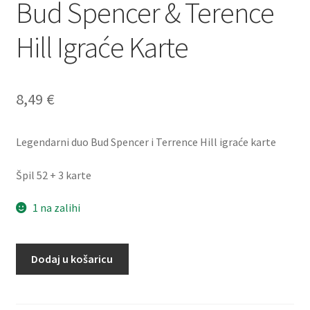
Bud Spencer & Terence
Hill Igraće Karte
8,49
€
Legendarni duo Bud Spencer i Terrence Hill igraće karte
Špil 52 + 3 karte
1 na zalihi
Bud
Dodaj u košaricu
Spencer
&
Terence