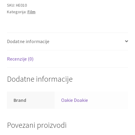
Hill
SKU:
HE010
Kategorija:
Film
Igraće
Karte
količina
Dodatne informacije
Recenzije (0)
Dodatne informacije
Brand
Oakie Doakie
Povezani proizvodi