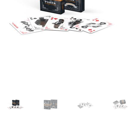
Dostava
Dostava u inozemstvo
O nama
Kontakt