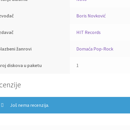
Izvođač
Boris Novković
zdavač
HIT Records
lazbeni žanrovi
Domaća Pop-Rock
roj diskova u paketu
1
cenzije
Još nema recenzija.