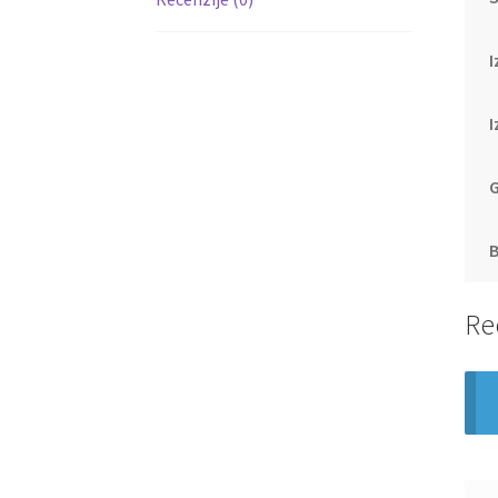
I
G
B
Re