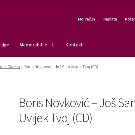
Moj račun
Naplata
Košar
njige
Memorabilije
Kontakt
ock Glazba
Boris Novković – Još Sam Uvijek Tvoj (CD)
Boris Novković – Još Sa
Uvijek Tvoj (CD)