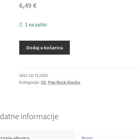
6,49
€
1 na zalihi
Boris
Dodaj u košaricu
Novković
-
Još
Sam
SKU:
CD 712250
Kategorije:
CD
,
Pop Rock Glazba
Uvijek
Tvoj
(CD)
količina
datne informacije
Stanje albuma
Novo