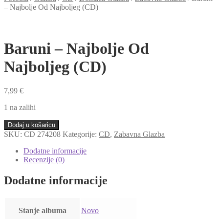
– Najbolje Od Najboljeg (CD)
Baruni – Najbolje Od
Najboljeg (CD)
7,99
€
1 na zalihi
Baruni
Dodaj u košaricu
-
SKU:
CD 274208
Kategorije:
CD
,
Zabavna Glazba
Najbolje
Od
Dodatne informacije
Najboljeg
Recenzije (0)
(CD)
količina
Dodatne informacije
Stanje albuma
Novo