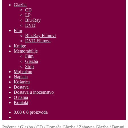
Glazba
CD
LP
Blu-Ray
DVD
Film
Blu-Ray Filmovi
DVD Filmovi
Knjige
Memorabilije
Film
Glazba
Strip
Moj račun
Naplata
Košarica
Dostava
Dostava u inozemstvo
O nama
Kontakt
0,00
€
0 proizvoda
Početna
/
Glazba
/
CD
/
Domaća Glazba
/
Zabavna Glazba
/
Baruni