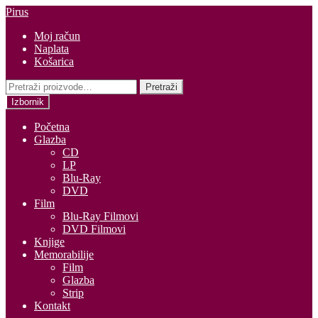
Preskoči
Skoči
Pirus
na
do
Moj račun
navigaciju
sadržaja
Naplata
Košarica
Pretraži:
Pretraži
Izbornik
Početna
Glazba
CD
LP
Blu-Ray
DVD
Film
Blu-Ray Filmovi
DVD Filmovi
Knjige
Memorabilije
Film
Glazba
Strip
Kontakt