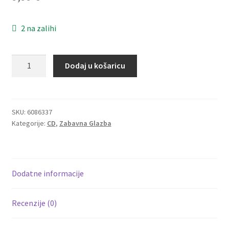
Dostava
2 na zalihi
Dostava u inozemstvo
Amira
O nama
Dodaj u košaricu
Medunjanin
-
Kontakt
Live
At
SKU:
6086337
Kategorije:
CD
,
Zabavna Glazba
Arena
(CD)
količina
Dodatne informacije
Recenzije (0)