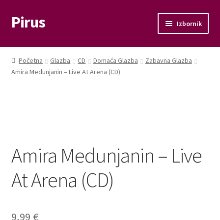
Pirus
Preskoči
Skoči
Izbornik
na
do
navigaciju
sadržaja
Otvori
Glazba
podizbo
Početna
Glazba
CD
Domaća Glazba
Zabavna Glazba
Otvori
Amira Medunjanin – Live At Arena (CD)
Film
podizbo
Knjige
Otvori
Memorabilije
podizbo
Amira Medunjanin – Live
Moj račun
At Arena (CD)
Naplata
Košarica
9,99
€