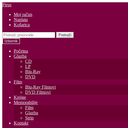
Preskoči
Skoči
Pirus
na
do
Moj račun
navigaciju
sadržaja
Naplata
Košarica
Pretraži:
Pretraži
Izbornik
Početna
Glazba
CD
LP
Blu-Ray
DVD
Film
Blu-Ray Filmovi
DVD Filmovi
Knjige
Memorabilije
Film
Glazba
Strip
Kontakt