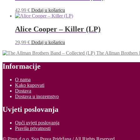
42,99
€
Dodaj u košaricu
Alice Cooper – Killer (LP)
29,99
€
Dodaj u košaricu
The Allman Brothers 
Informacije
O nama
Kako kupovati
Dostava
Dostava u inozemstvo
Uvjeti poslovanja
Opći uvjeti poslovanja
Pravila privatnosti
© Pirus d.o.o. Sva Prava Pridržana / All Rights Reserved.