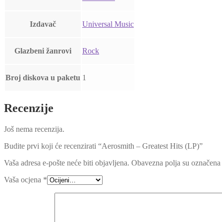
Izdavač
Universal Music
Glazbeni žanrovi
Rock
Broj diskova u paketu
1
Recenzije
Još nema recenzija.
Budite prvi koji će recenzirati “Aerosmith – Greatest Hits (LP)”
Vaša adresa e-pošte neće biti objavljena.
Obavezna polja su označena
Vaša ocjena
*