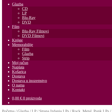
Glazba
CD
LP
Blu-Ray
DVD
Film
Blu-Ray Filmovi
DVD Filmovi
Knjige
Memorabilije
Film
Glazba
Strip
Moj račun
Naplata
Košarica
Dostava
Dostava u inozemstvo
O nama
Kontakt
0,00
€
0 proizvoda
Početna
/
Glazba
/
LP
/
Strana Izdanja LPs
/
Rock, Metal, Punk LPs
/