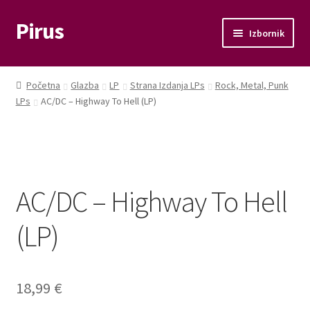
Pirus
Preskoči
Skoči
Izbornik
na
do
navigaciju
sadržaja
Otvori
Glazba
podizbo
Početna
Glazba
LP
Strana Izdanja LPs
Rock, Metal, Punk
Otvori
LPs
AC/DC – Highway To Hell (LP)
Film
podizbo
Knjige
Otvori
Memorabilije
podizbo
AC/DC – Highway To Hell
Moj račun
(LP)
Naplata
18,99
€
Košarica