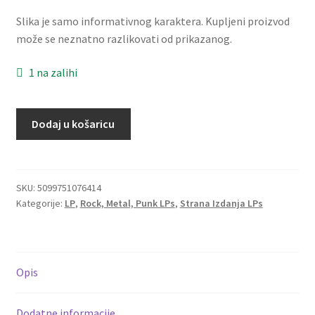
Dostava
Slika je samo informativnog karaktera. Kupljeni proizvod
može se neznatno razlikovati od prikazanog.
Dostava u inozemstvo
1 na zalihi
O nama
AC/DC
Dodaj u košaricu
Kontakt
-
Highway
To
Hell
SKU:
5099751076414
Kategorije:
LP
,
Rock, Metal, Punk LPs
,
Strana Izdanja LPs
(LP)
količina
Opis
Dodatne informacije