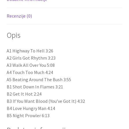
Recenzije (0)
Opis
A1 Highway To Hell 3:26
A2 Girls Got Rhythm 3:23
A3 Walk All Over You 5:08
A4 Touch Too Much 4:24
A5 Beating Around The Bush 3:55
B1 Shot Down In Flames 3:21
B2 Get It Hot 2:24
B3 If You Want Blood (You’ve Got It) 4:32
B4 Love Hungry Man 4:14
B5 Night Prowler 6:13