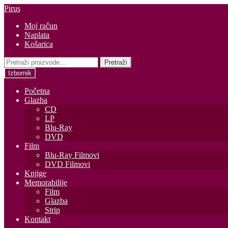
Preskoči
Skoči
Pirus
na
do
Moj račun
navigaciju
sadržaja
Naplata
Košarica
Pretraži:
Pretraži
Izbornik
Početna
Glazba
CD
LP
Blu-Ray
DVD
Film
Blu-Ray Filmovi
DVD Filmovi
Knjige
Memorabilije
Film
Glazba
Strip
Kontakt