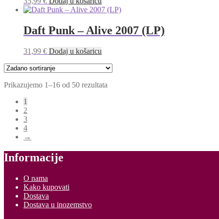
35,99
€
Dodaj u košaricu
Daft Punk – Alive 2007 (LP)
31,99
€
Dodaj u košaricu
Prikazujemo 1–16 od 50 rezultata
1
2
3
4
→
Informacije
O nama
Kako kupovati
Dostava
Dostava u inozemstvo