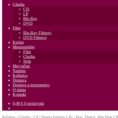
Glazba
CD
LP
Blu-Ray
DVD
Film
Blu-Ray Filmovi
DVD Filmovi
Knjige
Memorabilije
Film
Glazba
Strip
Moj račun
Naplata
Košarica
Dostava
Dostava u inozemstvo
O nama
Kontakt
0,00
€
0 proizvoda
Početna
/
Glazba
/
LP
/
Strana Izdanja LPs
/
Pop, Dance, Hip Hop LP